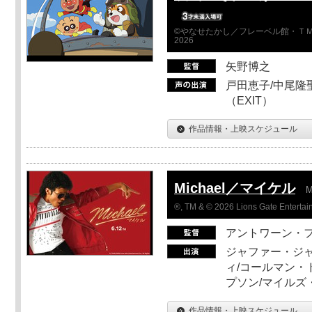
©やなせたかし／フレーベル館・ＴＭ
2026
矢野博之
戸田恵子/中尾隆聖
（EXIT）
作品情報・上映スケジュール
Michael／マイケル
M
®, TM & © 2026 Lions Gate Entertain
アントワーン・
ジャファー・ジ
ィ/コールマン・
プソン/マイルズ
作品情報・上映スケジュール