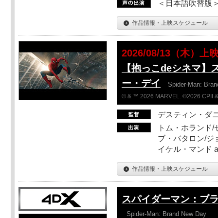
＜日本語吹替版＞T
作品情報・上映スケジュール
2026/08/13（木）上
【抱っこdeシネマ】
ー・デイ
Spider-Man: Bra
© & ™ 2026 MARVEL. ©2026 CPII &
デスティン・ダ
トム・ホランド/
ブ・バタロン/ジ
イケル・マンド a
作品情報・上映スケジュール
スパイダーマン：ブ
Spider-Man: Brand New Day