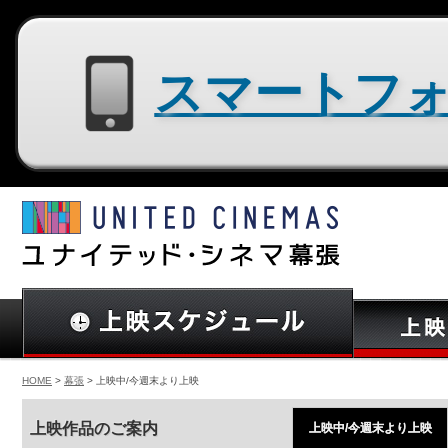
スマートフォン用サイトはコチラ
HOME
>
幕張
> 上映中/今週末より上映
上映作品のご案内
上映中/今週末より上映