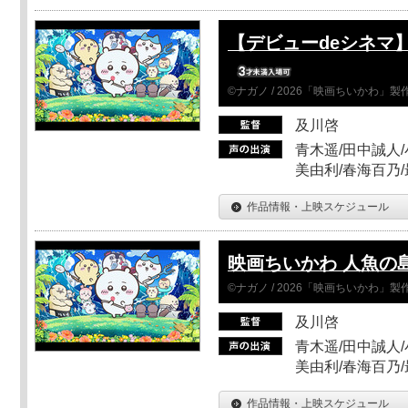
【デビューdeシネマ
©ナガノ / 2026「映画ちいかわ」
及川啓
青木遥/田中誠人/
美由利/春海百乃
作品情報・上映スケジュール
映画ちいかわ 人魚の
©ナガノ / 2026「映画ちいかわ」
及川啓
青木遥/田中誠人/
美由利/春海百乃
作品情報・上映スケジュール