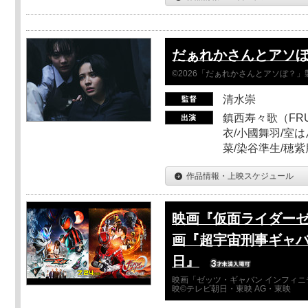
だぁれかさんとアソ
©2026「だぁれかさんとアソぼ？」
清水崇
鎮西寿々歌（FRUI
衣/小國舞羽/室
菜/染谷準生/穂紫
作品情報・上映スケジュール
映画『仮面ライダーゼ
画『超宇宙刑事ギャバ
日』
映画「ゼッツ・ギャバン インフィニ
映©テレビ朝日・東映 AG・東映