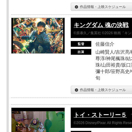
作品情報・上映スケジュール
キングダム 魂の決戦
©原泰久／集英社 ©2026 映画「
佐藤信介
山崎賢人/吉沢亮/
尊淳/神尾楓珠/結
珠/山田裕貴/坂口
彌十郎/笹野高史/
旬
作品情報・上映スケジュール
トイ・ストーリー５
©2026 Disney/Pixar. All Rights Rese