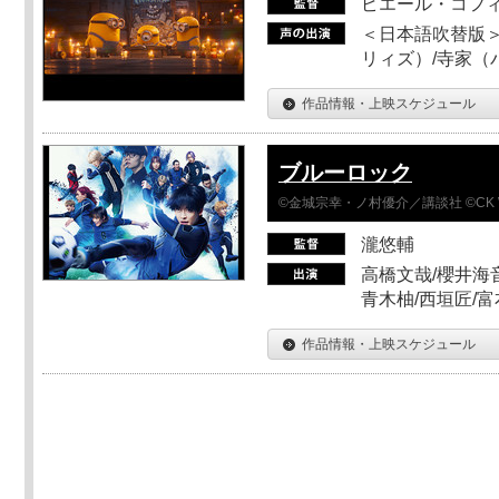
ピエール・コフ
＜日本語吹替版＞
リィズ）/寺家（バ
作品情報・上映スケジュール
ブルーロック
©金城宗幸・ノ村優介／講談社 ©CK 
瀧悠輔
高橋文哉/櫻井海音
青木柚/西垣匠/富
作品情報・上映スケジュール