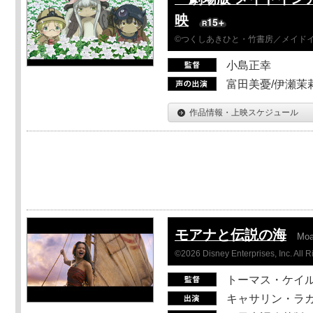
映
©つくしあきひと・竹書房／メイド
小島正幸
富田美憂/伊瀬茉
作品情報・上映スケジュール
モアナと伝説の海
Mo
©2026 Disney Enterprises, Inc. All 
トーマス・ケイ
キャサリン・ラガ