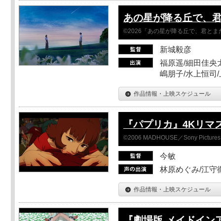
あの星が降る丘で、
©2026「あの星が降る丘で、君と
新城毅彦
福原遥/細田佳央太
嶋朋子/水上恒司
作品情報・上映スケジュール
『パプリカ』4Kリマ
©2006 MADHOUSE／Sony Pictures En
今敏
林原めぐみ/江守
作品情報・上映スケジュール
『劇場版 メイドイン