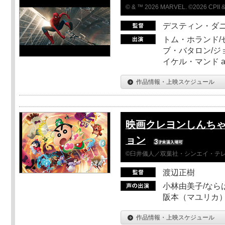
© & ™ 2026 MARVEL. ©2026 CPII &
デスティン・ダ
トム・ホランド/
ブ・バタロン/ジ
イケル・マンド a
作品情報・上映スケジュール
映画クレヨンしんちゃ
ョン
©臼井儀人／双葉社・シンエイ・テレビ
渡辺正樹
小林由美子/なら
阪本（マユリカ）
作品情報・上映スケジュール