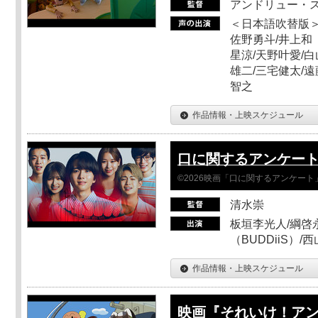
アンドリュー・
＜日本語吹替版＞
佐野勇斗/井上和
星涼/天野叶愛/白
雄二/三宅健太/遠
智之
作品情報・上映スケジュール
口に関するアンケー
©2026映画「口に関するアンケー
清水崇
板垣李光人/綱啓永
（BUDDiiS）/
作品情報・上映スケジュール
映画『それいけ！ア