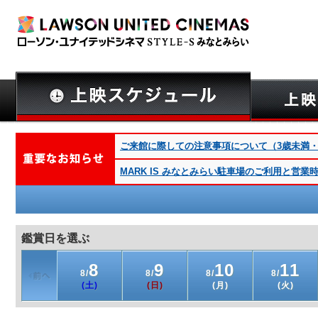
ご来館に際しての注意事項について（3歳未満・深夜
MARK IS みなとみらい駐車場のご利用と営
鑑賞日を選ぶ
8
9
10
11
8/
8/
8/
8/
(土)
(日)
(月)
(火)