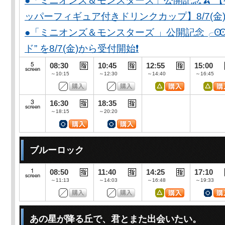
●「ミニオンズ＆モンスターズ」公開記念🍌 
ッパーフィギュア付きドリンクカップ】8/7(金)
●「ミニオンズ＆モンスターズ 」公開記念╭Ꙭ╮ 
ド” を8/7(金)から受付開始❗️
08:30
10:45
12:55
15:00
～10:15
～12:30
～14:40
～16:45
16:30
18:35
～18:15
～20:20
ブルーロック
08:50
11:40
14:25
17:10
～11:13
～14:03
～16:48
～19:33
あの星が降る丘で、君とまた出会いたい。