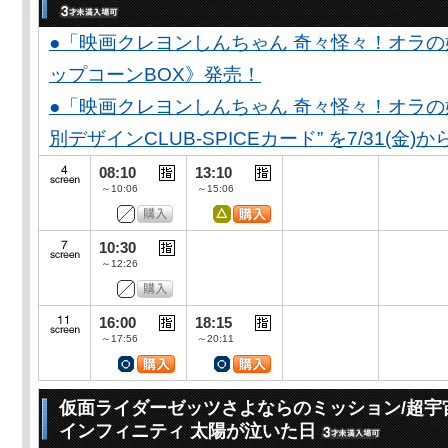
●「映画クレヨンしんちゃん 奇々怪々！オラの
ップコーンBOX》発売！
●「映画クレヨンしんちゃん 奇々怪々！オラの妖
別デザインCLUB-SPICEカード” を7/31(金)か
08:10
13:10
～10:06
～15:06
10:30
～12:26
16:00
18:15
～17:56
～20:11
仮面ライダーゼッツさよならのミッション/超宇
インフィニティ 太陽が泣いた日