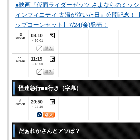
●映画『仮面ライダーゼッツ さよならのミッ
インフィニティ 太陽が泣いた日』公開記念！
ップコーンセット】7/24(金)発売！
08:10
～10:01
11:15
～13:06
怪速急行■■行き（字幕）
20:50
～22:40
だぁれかさんとアソぼ？