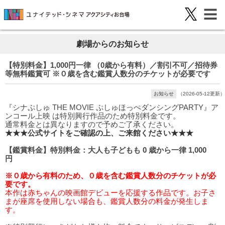
劇場からのお知らせ
【特別料金】1,000円一律 （0歳から有料）／割引不可／招待券
等無料鑑賞可 ※０歳を含む鑑賞人数分のチケットが必要です
お知らせ
（2026-05-12更新）
『シナぷしゅ THE MOVIE ぷしゅほっぺダンシングPARTY』ア
ンコール上映 は特別興行作品のため特別料金です。
通常料金とは異なりますので予めご了承ください。
★★★公式サイトをご確認の上、ご来館ください★★★
【鑑賞料金】特別料金：大人も子どもも 0 歳から一律 1,000
円
※０歳から有料のため、０歳を含む鑑賞人数分のチケットが必
要です。
本作は赤ちゃんの映画館デビューを応援する作品です。お子さ
まが座席を使用しない場合も、鑑賞人数分の料金が発生しま
す。