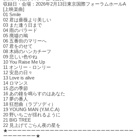
収録日・会場：2026年2月13日東京国際フォーラムホールA
[上映楽曲]
01 Smile
02 君は薔薇より美しい
03 また逢う⽇まで
04 ⾬のバラード
05 廃墟の鳩
06 五番街のマリーへ
07 君をのせて
08 木綿のハンカチーフ
09 悲しい⾊やね
10 You Raise Me Up
11 オンリー・ロンリー
12 安息の⽇々
13 Love is alive
14 ロマンス
15 恋の季節
16 あの鐘を鳴らすのはあなた
17 夢の番⼈
18 狂想曲（ラプソディ）
19 YOUNG MAN (Y.M.C.A)
20 野いちごが揺れるように
21 BIG TREE
22 ⾒上げてごらん夜の星を
★ーーーーーーーーーーーーーーーーーーーーーーーーーーー
ーーーーーーー★