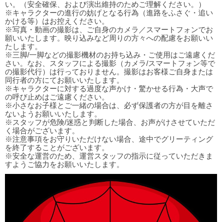
い。（安全確保、および演出維持のためご理解ください。）
※キャラクターの進行の妨げとなる行為（進路をふさぐ・追い
かける等）はお控えください。
※写真・動画の撮影は、ご自身のカメラ／スマートフォンでお
願いいたします。映り込みなど周りの方々への配慮をお願いい
たします。
※三脚/一脚などの撮影機材のお持ち込み・ご使用はご遠慮くだ
さい。なお、スタッフによる撮影（カメラ/スマートフォン等で
の撮影代行）は行っておりません。撮影はお客様ご自身または
同行者の方にてお願いいたします。
※キャラクターに対する過度な声かけ・驚かせる行為・大声で
の呼び止めはご遠慮ください。
※小さなお子様とご一緒の場合は、必ず保護者の方が目を離さ
ないようお願いいたします。
※スタッフが危険/迷惑と判断した場合、お声がけさせていただ
く場合がございます。
※注意事項をお守りいただけない場合、途中でグリーティング
を終了することがございます。
※安全な運営のため、運営スタッフの指示に従っていただきま
すようご協力をお願いいたします。