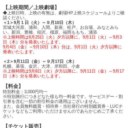
【上映期間／上映劇場】
◆上映日時、上映の有無は、劇場HP上映スケジュールよりご確
認ください。
＜1＞9月１日（火）～９月10日（木）
宮城大河原、浦和、入間、新座、松戸、お台場、みなとみら
い、新潟、豊橋、稲沢、橿原、福岡ももち、浦添
※上映時間は8月25日（火）夕方以降に、9月1日（火）～9月3
日（木）分を発表いたします。
9月4日（金）～9月10日（木）分は、9月1日（火）夕方以降に
発表いたします。
＜2＞9月11日（金）～９月17日（木）
札幌、幕張、金沢、大津、岸和田、小倉
※上映時間は9月8日（火）夕方以降に、9月11日（金）～9月17
日（木）分を発表いたします。
【料金】
特別料金：3,000円均一
※特別興行につきどなた様も均一料金です。サービスデー・割
引券を含む一切の割引料金の適用はございません。
また、会員無料鑑賞・招待券・当社発行の特別鑑賞券・LUCチ
ケットなどもご利用いただけませんのであらかじめご了承くだ
さい。
【チケット販売】