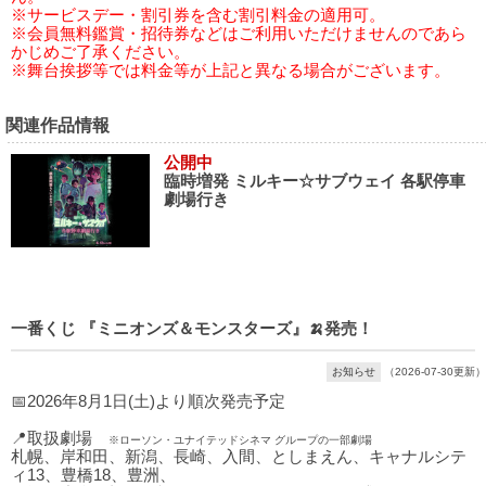
※サービスデー・割引券を含む割引料金の適用可。
※会員無料鑑賞・招待券などはご利用いただけませんのであら
かじめご了承ください。
※舞台挨拶等では料金等が上記と異なる場合がございます。
関連作品情報
公開中
臨時増発 ミルキー☆サブウェイ 各駅停車
劇場行き
一番くじ 『ミニオンズ＆モンスターズ』🍌発売！
お知らせ
（2026-07-30更新）
📅2026年8月1日(土)より順次発売予定
📍取扱劇場
※ローソン・ユナイテッドシネマ グループの一部劇場
札幌、岸和田、新潟、長崎、入間、としまえん、キャナルシテ
ィ13、豊橋18、豊洲、