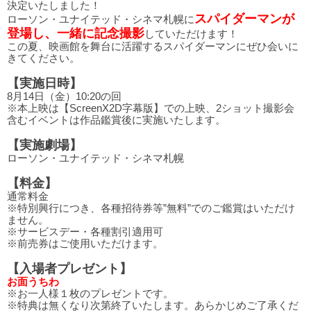
決定いたしました！
スパイダーマンが
ローソン・ユナイテッド・シネマ札幌に
登場し、一緒に記念撮影
していただけます！
この夏、映画館を舞台に活躍するスパイダーマンにぜひ会いに
きてください。
【実施日時】
8月14日（金）10:20の回
※本上映は【ScreenX2D字幕版】での上映、2ショット撮影会
含むイベントは作品鑑賞後に実施いたします。
【実施劇場】
ローソン・ユナイテッド・シネマ札幌
【料金】
通常料金
※特別興行につき、各種招待券等”無料”でのご鑑賞はいただけ
ません。
※サービスデー・各種割引適用可
※前売券はご使用いただけます。
【入場者プレゼント】
お面うちわ
※お一人様１枚のプレゼントです。
※特典は無くなり次第終了いたします。あらかじめご了承くだ