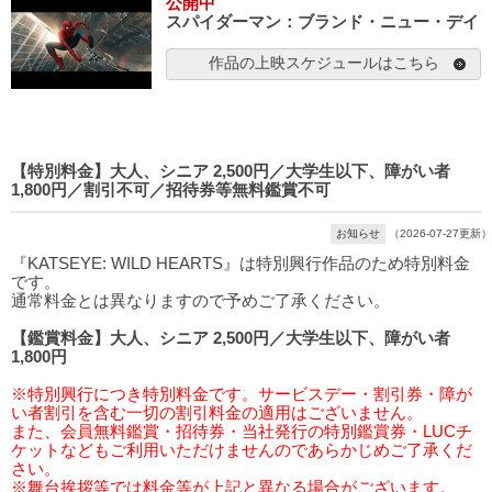
公開中
スパイダーマン：ブランド・ニュー・デイ
作品の上映スケジュールはこちら
【特別料金】大人、シニア 2,500円／大学生以下、障がい者
1,800円／割引不可／招待券等無料鑑賞不可
お知らせ
（2026-07-27更新）
『KATSEYE: WILD HEARTS』は特別興行作品のため特別料金
です。
通常料金とは異なりますので予めご了承ください。
【鑑賞料金】大人、シニア 2,500円／大学生以下、障がい者
1,800円
※特別興行につき特別料金です。サービスデー・割引券・障が
い者割引を含む一切の割引料金の適用はございません。
また、会員無料鑑賞・招待券・当社発行の特別鑑賞券・LUCチ
ケットなどもご利用いただけませんのであらかじめご了承くだ
さい。
※舞台挨拶等では料金等が上記と異なる場合がございます。