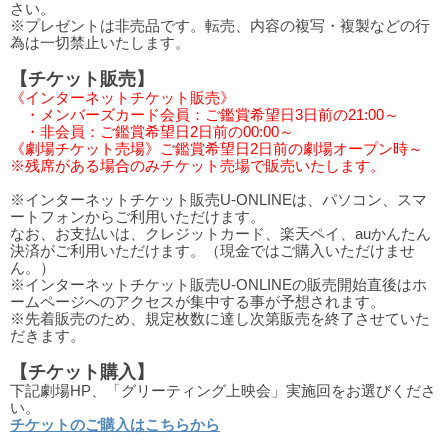
さい。
※プレゼントは非売品です。転売、内容の複写・複製などの行
為は一切禁止いたします。
【チケット販売】
《インターネットチケット販売》
・メンバーズカード会員：ご鑑賞希望日3日前の21:00～
・非会員：ご鑑賞希望日2日前の00:00～
《劇場チケット売場》ご鑑賞希望日2日前の劇場オープン時～
※残席がある場合のみチケット売場で販売いたします。
※インターネットチケット販売U-ONLINEは、パソコン、スマ
ートフォンからご利用いただけます。
なお、お支払いは、クレジットカード、楽天ペイ、auかんたん
決済がご利用いただけます。（現金ではご購入いただけませ
ん。）
※インターネットチケット販売U-ONLINEの販売開始直後はホ
ームページへのアクセスが集中する事が予想されます。
※先着販売のため、規定枚数に達し次第販売を終了させていた
だきます。
【チケット購入】
下記劇場HP、「グリーティング上映会」実施回をお選びくださ
い。
チケットのご購入はこちらから