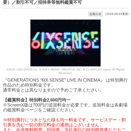
要）／割引不可／招待券等無料鑑賞不可
お知らせ
（2026-06-03更新）
©2026 LDH JAPAN Inc. & AVEX MUSIC CREATIVE INC. & CJ 4DPLEX Japan All Rights
Reserved.
『GENERATIONS “6IX SENSE” LIVE IN CINEMA』 は特別興行
作品のため特別料金です。
通常料金とは異なりますので予めご了承ください。
【鑑賞料金】特別料金2,600円均一
※ScreenX版は700円の追加料金が必要です。追加料金は各劇場
の鑑賞料金ページをご確認ください。
※特別興行につきどなた様も均一料金です。サービスデー・割
引券を含む一切の割引料金の適用はございません。
また、会員無料鑑賞・招待券・当社発行の特別鑑賞券などもご