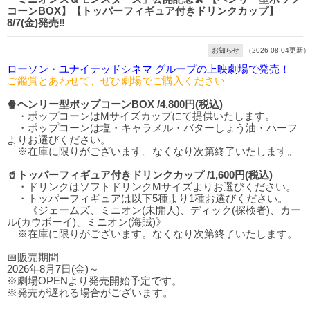
コーンBOX】【トッパーフィギュア付きドリンクカップ】
8/7(金)発売‼️
お知らせ
（2026-08-04更新）
ローソン・ユナイテッドシネマ グループの上映劇場で発売！
ご鑑賞とあわせて、ぜひ劇場でご購入ください
🍿ヘンリー型ポップコーンBOX /4,800円(税込)
・ポップコーンはMサイズカップにて提供いたします。
・ポップコーンは塩・キャラメル・バターしょう油・ハーフ
よりお選びください。
※在庫に限りがございます。なくなり次第終了いたします。
🥤トッパーフィギュア付きドリンクカップ /1,600円(税込)
・ドリンクはソフトドリンクMサイズよりお選びください。
・トッパーフィギュアは以下5種より1種お選びください。
《ジェームズ、ミニオン(未開人)、ディック(探検者)、カー
ル(カウボーイ)、ミニオン(海賊)》
※在庫に限りがございます。なくなり次第終了いたします。
📅販売期間
2026年8月7日(金)～
※劇場OPENより発売開始予定です。
※発売が遅れる場合がございます。