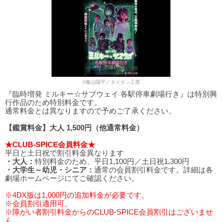
©亀山陽平／タイタン工業
『臨時増発 ミルキー☆サブウェイ 各駅停車劇場行き』は特別興
行作品のため特別料金です。
通常料金とは異なりますので予めご了承ください。
【鑑賞料金】大人 1,500円（他通常料金）
★CLUB-SPICE会員料金★
平日と土日祝で割引料金異なります
・大人：
特別料金のため、平日1,100円／土日祝1,300円
・大学生～幼児・シニア：
通常の会員割引料金です。詳細は各
劇場ホームページにてご確認ください。
※4DX版は1,000円の追加料金が必要です。
※会員割引適用可。
※障がい者割引料金からのCLUB-SPICE会員割引はございませ
ん。