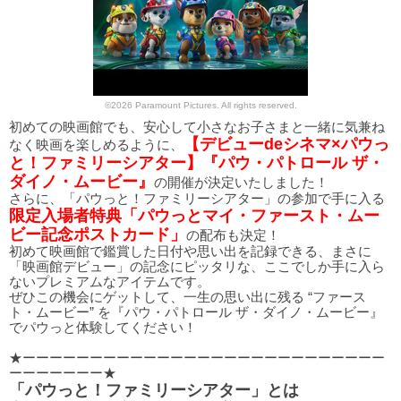
©2026 Paramount Pictures. All rights reserved.
初めての映画館でも、安心して小さなお子さまと一緒に気兼ね
【デビューdeシネマ×パウっ
なく映画を楽しめるように、
と！ファミリーシアター】『パウ・パトロール ザ・
ダイノ・ムービー』
の開催が決定いたしました！
さらに、「パウっと！ファミリーシアター」の参加で手に入る
限定入場者特典「パウっとマイ・ファースト・ムー
ビー記念ポストカード」
の配布も決定！
初めて映画館で鑑賞した日付や思い出を記録できる、まさに
「映画館デビュー」の記念にピッタリな、ここでしか手に入ら
ないプレミアムなアイテムです。
ぜひこの機会にゲットして、一生の思い出に残る “ファース
ト・ムービー” を『パウ・パトロール ザ・ダイノ・ムービー』
でパウっと体験してください！
★ーーーーーーーーーーーーーーーーーーーーーーーーーーー
ーーーーーーー★
「パウっと！ファミリーシアター」とは