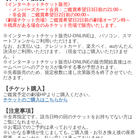
《インターネットチケット販売》
・メンバーズカード会員：ご鑑賞希望日3日前の21:00～
・非会員：ご鑑賞希望日2日前の00:00～
《劇場チケット売場》ご鑑賞希望日2日前の劇場オープン時～
※残席がある場合のみチケット売場で販売いたします。
※インターネットチケット販売U-ONLINEは、パソコン、スマ
ートフォンからご利用いただけます。
なお、お支払いは、クレジットカード、楽天ペイ、auかんたん
決済がご利用いただけます。（現金ではご購入いただけませ
ん。）
※インターネットチケット販売U-ONLINEの販売開始直後はホ
ームページへのアクセスが集中する事が予想されます。
※先着販売のため、規定枚数に達し次第販売を終了させていた
だきます。
【チケット購入】
ご鑑賞予定の劇場HPよりご購入ください。
チケットのご購入はこちらから
【注意事項】
※全席指定です。該当日時の回のチケットをお持ちでない方は
ご覧になれません。
※お電話でのご予約は承っておりません。
※いかなる事情が生じましても､ご購入後・お引き換え後の座席
変更、キャンセル、払い戻しは承っておりません。