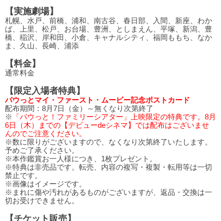
【実施劇場】
札幌、水戸、前橋、浦和、南古谷、春日部、入間、新座、わか
ば、上里、松戸、お台場、豊洲、としまえん、平塚、新潟、豊
橋、稲沢、岸和田、小倉、キャナルシティ、福岡ももち、なか
ま、久山、長崎、浦添
【料金】
通常料金
【限定入場者特典】
パウっとマイ・ファースト・ムービー記念ポストカード
配布期間：8月7日（金）～無くなり次第終了
※
「パウっと！ファミリーシアター」上映限定の特典です。8月
6日（木）までの【デビューdeシネマ】では配布はございませ
んのでご注意ください。
※数に限りがございますので、なくなり次第終了いたします。
予めご了承ください。
※本作鑑賞お一人様につき、1枚プレゼント。
※特典は非売品です。転売、内容の複写・複製・転用等は一切
禁止です。
※画像はイメージです。
※まれに傷や汚れがあるものがございますが、返品・交換は一
切お受けできません。
【チケット販売】