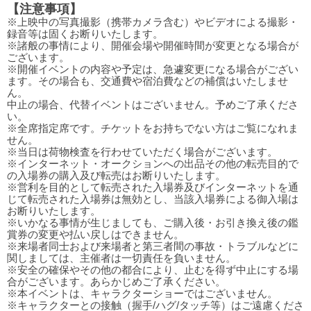
【注意事項】
※上映中の写真撮影（携帯カメラ含む）やビデオによる撮影・
録音等は固くお断りいたします。
※諸般の事情により、開催会場や開催時間が変更となる場合が
ございます。
※開催イベントの内容や予定は、急遽変更になる場合がござい
ます。その場合も、交通費や宿泊費などの補償はいたしませ
ん。
中止の場合、代替イベントはございません。予めご了承くださ
い。
※全席指定席です。チケットをお持ちでない方はご覧になれま
せん。
※当日は荷物検査を行わせていただく場合がございます。
※インターネット・オークションへの出品その他の転売目的で
の入場券の購入及び転売はお断りいたします。
※営利を目的として転売された入場券及びインターネットを通
じて転売された入場券は無効とし、当該入場券による御入場は
お断りいたします。
※いかなる事情が生じましても、ご購入後・お引き換え後の鑑
賞券の変更や払い戻しはできません。
※来場者同士および来場者と第三者間の事故・トラブルなどに
関しましては、主催者は一切責任を負いません。
※安全の確保やその他の都合により、止むを得ず中止にする場
合がございます。あらかじめご了承ください。
※本イベントは、キャラクターショーではございません。
※キャラクターとの接触（握手/ハグ/タッチ等）はご遠慮くださ