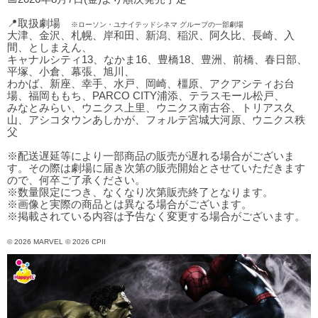
📍取扱劇場
※ローソン・ユナイテッドシネマ グループの一部劇場
大津、金沢、札幌、岸和田、新潟、稲沢、阿久比、長崎、入
間、としまえん、
キャナルシティ13、なかま16、豊橋18、豊洲、前橋、春日部、
平塚、小倉、幕張、旭川、
わかば、新座、幸手、水戸、岡崎、橿原、アクアシティお台
場、福岡ももち、PARCO CITY浦添、テラスモール松戸、
みなとみらい、ウニクス上里、ウニクス南古谷、トリアス久
山、アシコタウンあしかが、フォルテ宮城大河原、ウニクス秩
父
※配送遅延等により一部商品の販売が遅れる場合がございま
す。その際は劇場に届き次第の販売開始とさせていただきます
ので、何卒ご了承ください。
※数量限定につき、なくなり次第販売終了となります。
※画像と実際の商品とは異なる場合がございます。
※掲載されている内容は予告なく変更する場合がございます。
© 2026 MARVEL © 2026 CPII