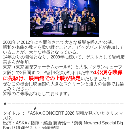
2009年と2012年にも開催されて大きな反響を呼んだ公演。
昭和の名曲の数々を歌い継ぐことと、ビッグバンドが参加して
いることが、大きな特徴となっている。
14年ぶりの開催となり、2009年に続いて、ゲストとして岩崎宏
美さんが参加。
東京（東京国際フォーラムホールA）と大阪（グランキューブ
1公演を映像
大阪）で2日間ずつ、合計4公演が行われた中の
に先駆け、映画館での上映が決定
いたしました！
ぜひこの機会に映画館の大きなスクリーンと迫力の音響でお楽
しみください！
皆様のご来場お待ちしております。
★ーーーーーーーーーーーーーーーーーーーーーーーーーーー
ーーーーーーー★
タイトル ：『ASKA CONCERT 2026 昭和が見ていたクリスマ
ス!?』
出演：ASKA / 指揮・編曲 藤野浩一 / 演奏 Newherd Special Big
Band / 特別ゲスト：岩崎宏美