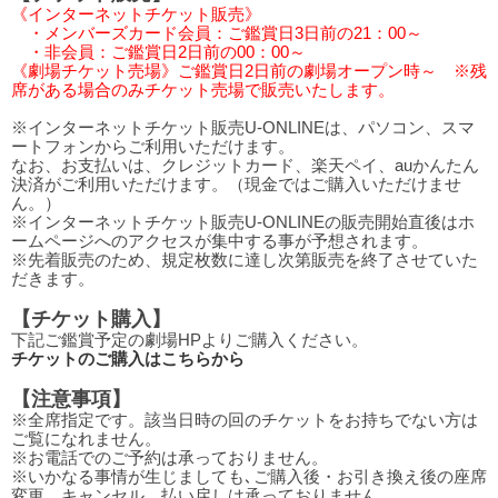
《インターネットチケット販売》
・メンバーズカード会員：ご鑑賞日3日前の21：00～
・非会員：ご鑑賞日2日前の00：00～
《劇場チケット売場》ご鑑賞日2日前の劇場オープン時～ ※残
席がある場合のみチケット売場で販売いたします。
※インターネットチケット販売U-ONLINEは、パソコン、スマ
ートフォンからご利用いただけます。
なお、お支払いは、クレジットカード、楽天ペイ、auかんたん
決済がご利用いただけます。（現金ではご購入いただけませ
ん。）
※インターネットチケット販売U-ONLINEの販売開始直後はホ
ームページへのアクセスが集中する事が予想されます。
※先着販売のため、規定枚数に達し次第販売を終了させていた
だきます。
【チケット購入】
下記ご鑑賞予定の劇場HPよりご購入ください。
チケットのご購入はこちらから
【注意事項】
※全席指定です。該当日時の回のチケットをお持ちでない方は
ご覧になれません。
※お電話でのご予約は承っておりません。
※いかなる事情が生じましても､ご購入後・お引き換え後の座席
変更、キャンセル、払い戻しは承っておりません。