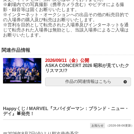
※劇場内での写真撮影（携帯カメラ含む）やビデオによる撮
影・録音等は固くお断りいたします。
※インターネット・オークションへの出品その他の転売目的で
の入場券の購入及び転売はお断りいたします。
※営利を目的として転売された入場券及びインターネットを通
じて転売された入場券は無効とし、当該入場券によるご入場は
お断りいたします。
関連作品情報
2026/09/11（金）公開
ASKA CONCERT 2026 昭和が見ていたク
リスマス!?
作品の関連情報はこちら
Happyくじ / MARVEL『スパイダーマン：ブランド・ニュー・
デイ』🕷発売！
お知らせ
（2026-08-06更新）
📅2026年8月7日(金)より順次発売予定