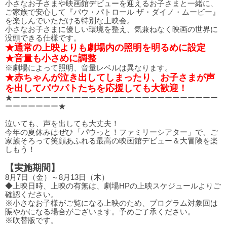
小さなお子さまや映画館デビューを迎えるお子さまと一緒に、
ご家族で安心して『パウ・パトロール ザ・ダイノ・ムービー』
を楽しんでいただける特別な上映会。
小さなお子さまに優しい環境を整え、気兼ねなく映画の世界に
没頭できる仕様です。
★通常の上映よりも劇場内の照明を明るめに設定
★音量も小さめに調整
※劇場によって照明、音量レベルは異なります。
★赤ちゃんが泣き出してしまったり、お子さまが声
を出してパウパトたちを応援しても大歓迎！
★ーーーーーーーーーーーーーーーーーーーーーーーーーーー
ーーーーーーー★
泣いても、声を出しても大丈夫！
今年の夏休みはぜひ「パウっと！ファミリーシアター」で、ご
家族そろって笑顔あふれる最高の映画館デビュー＆大冒険を楽
しもう！
【実施期間】
8月7日（金）～8月13日（木）
◆上映日時、上映の有無は、劇場HPの上映スケジュールよりご
確認ください。
※小さなお子様がご覧になる上映のため、プログラム対象回は
賑やかになる場合がございます。予めご了承ください。
※吹替版です。