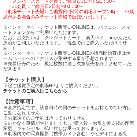
・メンバーズカード会員：ご鑑賞日3日前の21：00～
・非会員：ご鑑賞日2日前の00：00～
《劇場チケット売場》ご鑑賞日2日前の劇場オープン時～ ※残
席がある場合のみチケット売場で販売いたします。
※インターネットチケット販売U-ONLINEは、パソコン、スマ
ートフォンからご利用いただけます。
なお、お支払いは、クレジットカード、楽天ペイ、auかんたん
決済がご利用いただけます。（現金ではご購入いただけませ
ん。）
※インターネットチケット販売U-ONLINEの販売開始直後はホ
ームページへのアクセスが集中する事が予想されます。
※先着販売のため、規定枚数に達し次第販売を終了させていた
だきます。
【チケット購入】
下記ご鑑賞予定の劇場HPよりご購入ください。
チケットのご購入はこちらから
【注意事項】
※全席指定です。該当日時の回のチケットをお持ちでない方は
ご覧になれません。
※お電話でのご予約は承っておりません。
※いかなる事情が生じましても､ご購入後・お引き換え後の座席
変更、キャンセル、払い戻しは承っておりません。
※劇場内での写真撮影（携帯カメラ含む）やビデオによる撮