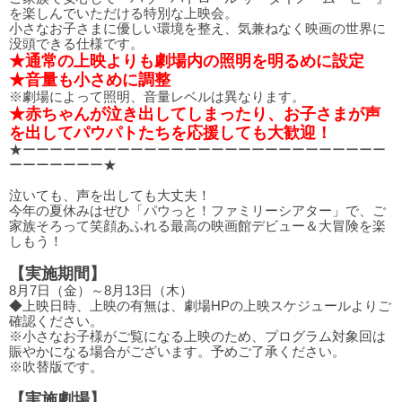
を楽しんでいただける特別な上映会。
小さなお子さまに優しい環境を整え、気兼ねなく映画の世界に
没頭できる仕様です。
★通常の上映よりも劇場内の照明を明るめに設定
★音量も小さめに調整
※劇場によって照明、音量レベルは異なります。
★赤ちゃんが泣き出してしまったり、お子さまが声
を出してパウパトたちを応援しても大歓迎！
★ーーーーーーーーーーーーーーーーーーーーーーーーーーー
ーーーーーーー★
泣いても、声を出しても大丈夫！
今年の夏休みはぜひ「パウっと！ファミリーシアター」で、ご
家族そろって笑顔あふれる最高の映画館デビュー＆大冒険を楽
しもう！
【実施期間】
8月7日（金）～8月13日（木）
◆上映日時、上映の有無は、劇場HPの上映スケジュールよりご
確認ください。
※小さなお子様がご覧になる上映のため、プログラム対象回は
賑やかになる場合がございます。予めご了承ください。
※吹替版です。
【実施劇場】