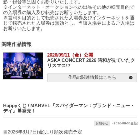
影・録音等は固くお断りいたします。
※インターネット・オークションへの出品その他の転売目的で
の入場券の購入及び転売はお断りいたします。
※営利を目的として転売された入場券及びインターネットを通
じて転売された入場券は無効とし、当該入場券によるご入場は
お断りいたします。
関連作品情報
2026/09/11（金）公開
ASKA CONCERT 2026 昭和が見ていたク
リスマス!?
作品の関連情報はこちら
Happyくじ / MARVEL『スパイダーマン：ブランド・ニュー・
デイ』🕷発売！
お知らせ
（2026-08-06更新）
📅2026年8月7日(金)より順次発売予定