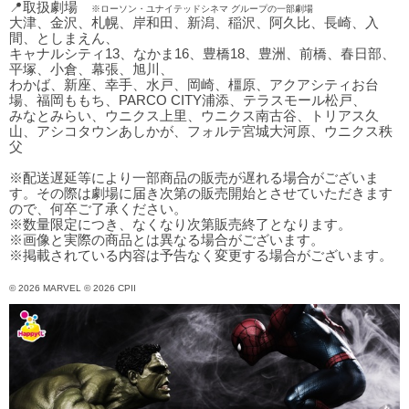
📍取扱劇場
※ローソン・ユナイテッドシネマ グループの一部劇場
大津、金沢、札幌、岸和田、新潟、稲沢、阿久比、長崎、入
間、としまえん、
キャナルシティ13、なかま16、豊橋18、豊洲、前橋、春日部、
平塚、小倉、幕張、旭川、
わかば、新座、幸手、水戸、岡崎、橿原、アクアシティお台
場、福岡ももち、PARCO CITY浦添、テラスモール松戸、
みなとみらい、ウニクス上里、ウニクス南古谷、トリアス久
山、アシコタウンあしかが、フォルテ宮城大河原、ウニクス秩
父
※配送遅延等により一部商品の販売が遅れる場合がございま
す。その際は劇場に届き次第の販売開始とさせていただきます
ので、何卒ご了承ください。
※数量限定につき、なくなり次第販売終了となります。
※画像と実際の商品とは異なる場合がございます。
※掲載されている内容は予告なく変更する場合がございます。
© 2026 MARVEL © 2026 CPII