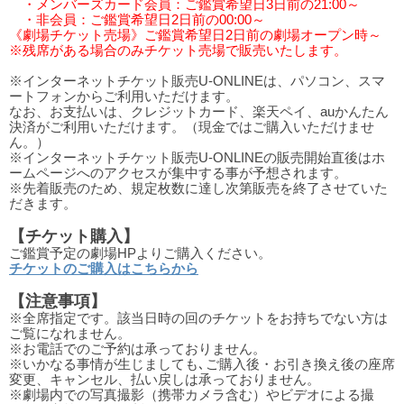
・メンバーズカード会員：ご鑑賞希望日3日前の21:00～
・非会員：ご鑑賞希望日2日前の00:00～
《劇場チケット売場》ご鑑賞希望日2日前の劇場オープン時～
※残席がある場合のみチケット売場で販売いたします。
※インターネットチケット販売U-ONLINEは、パソコン、スマ
ートフォンからご利用いただけます。
なお、お支払いは、クレジットカード、楽天ペイ、auかんたん
決済がご利用いただけます。（現金ではご購入いただけませ
ん。）
※インターネットチケット販売U-ONLINEの販売開始直後はホ
ームページへのアクセスが集中する事が予想されます。
※先着販売のため、規定枚数に達し次第販売を終了させていた
だきます。
【チケット購入】
ご鑑賞予定の劇場HPよりご購入ください。
チケットのご購入はこちらから
【注意事項】
※全席指定です。該当日時の回のチケットをお持ちでない方は
ご覧になれません。
※お電話でのご予約は承っておりません。
※いかなる事情が生じましても､ご購入後・お引き換え後の座席
変更、キャンセル、払い戻しは承っておりません。
※劇場内での写真撮影（携帯カメラ含む）やビデオによる撮