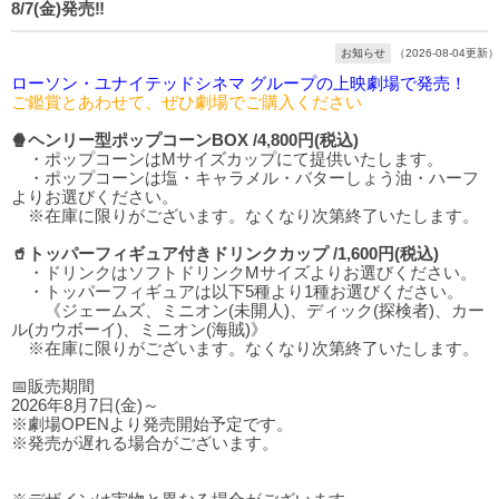
8/7(金)発売‼️
お知らせ
（2026-08-04更新）
ローソン・ユナイテッドシネマ グループの上映劇場で発売！
ご鑑賞とあわせて、ぜひ劇場でご購入ください
🍿ヘンリー型ポップコーンBOX /4,800円(税込)
・ポップコーンはMサイズカップにて提供いたします。
・ポップコーンは塩・キャラメル・バターしょう油・ハーフ
よりお選びください。
※在庫に限りがございます。なくなり次第終了いたします。
🥤トッパーフィギュア付きドリンクカップ /1,600円(税込)
・ドリンクはソフトドリンクMサイズよりお選びください。
・トッパーフィギュアは以下5種より1種お選びください。
《ジェームズ、ミニオン(未開人)、ディック(探検者)、カー
ル(カウボーイ)、ミニオン(海賊)》
※在庫に限りがございます。なくなり次第終了いたします。
📅販売期間
2026年8月7日(金)～
※劇場OPENより発売開始予定です。
※発売が遅れる場合がございます。