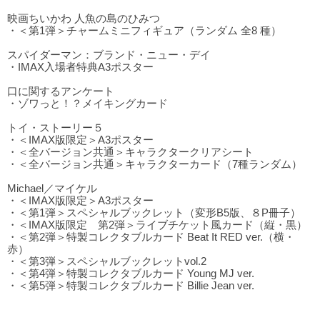
映画ちいかわ 人魚の島のひみつ
・＜第1弾＞チャームミニフィギュア（ランダム 全8 種）
スパイダーマン：ブランド・ニュー・デイ
・IMAX入場者特典A3ポスター
口に関するアンケート
・ゾワっと！？メイキングカード
トイ・ストーリー５
・＜IMAX版限定＞A3ポスター
・＜全バージョン共通＞キャラクタークリアシート
・＜全バージョン共通＞キャラクターカード（7種ランダム）
Michael／マイケル
・＜IMAX版限定＞A3ポスター
・＜第1弾＞スペシャルブックレット（変形B5版、８P冊子）
・＜IMAX版限定 第2弾＞ライブチケット風カード（縦・黒）
・＜第2弾＞特製コレクタブルカード Beat It RED ver.（横・
赤）
・＜第3弾＞スペシャルブックレットvol.2
・＜第4弾＞特製コレクタブルカード Young MJ ver.
・＜第5弾＞特製コレクタブルカード Billie Jean ver.