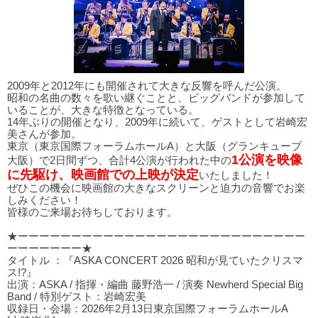
2009年と2012年にも開催されて大きな反響を呼んだ公演。
昭和の名曲の数々を歌い継ぐことと、ビッグバンドが参加して
いることが、大きな特徴となっている。
14年ぶりの開催となり、2009年に続いて、ゲストとして岩崎宏
美さんが参加。
東京（東京国際フォーラムホールA）と大阪（グランキューブ
1公演を映像
大阪）で2日間ずつ、合計4公演が行われた中の
に先駆け、映画館での上映が決定
いたしました！
ぜひこの機会に映画館の大きなスクリーンと迫力の音響でお楽
しみください！
皆様のご来場お待ちしております。
★ーーーーーーーーーーーーーーーーーーーーーーーーーーー
ーーーーーーー★
タイトル ：『ASKA CONCERT 2026 昭和が見ていたクリスマ
ス!?』
出演：ASKA / 指揮・編曲 藤野浩一 / 演奏 Newherd Special Big
Band / 特別ゲスト：岩崎宏美
収録日・会場：2026年2月13日東京国際フォーラムホールA