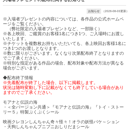
お知らせ
（2026-08-03更新）
※入場者プレゼントの内容については、各作品の公式ホームペ
ージをご覧ください。
（弊社限定の入場者プレゼントなど、一部除く）
※各上映回、ご鑑賞のお客様1名につき1つ、ご入場時にお渡し
いたします。
※チケットを複数枚お持ちいただいても、各上映回お客様1名に
つき1つのお渡しとなります。
※数に限りがございます。なくなり次第配布終了となりますの
でご了承ください。
※特別な指定がある作品の場合、配布対象や配布方法が異なる
場合がございます。
◆配布終了情報
※先着配布が終了した場合、以下に掲載します。
状況は随時変動し下に記載がなくても終了している場合があり
ますのでご了承ください。
モアナと伝説の海
・＜全バージョン共通＞『モアナと伝説の海』『トイ・ストー
リー５』特製ぷくぷくシール
映画クレヨンしんちゃん奇々怪々！オラの妖怪バケ～ション
・天狗しんちゃんプニプニおしりだまシール