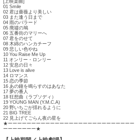
[上映楽曲]
01 Smile
02 君は薔薇より美しい
03 また逢う⽇まで
04 ⾬のバラード
05 廃墟の鳩
06 五番街のマリーへ
07 君をのせて
08 木綿のハンカチーフ
09 悲しい⾊やね
10 You Raise Me Up
11 オンリー・ロンリー
12 安息の⽇々
13 Love is alive
14 ロマンス
15 恋の季節
16 あの鐘を鳴らすのはあなた
17 夢の番⼈
18 狂想曲（ラプソディ）
19 YOUNG MAN (Y.M.C.A)
20 野いちごが揺れるように
21 BIG TREE
22 ⾒上げてごらん夜の星を
★ーーーーーーーーーーーーーーーーーーーーーーーーーーー
ーーーーーーー★
【上映期間／上映劇場】