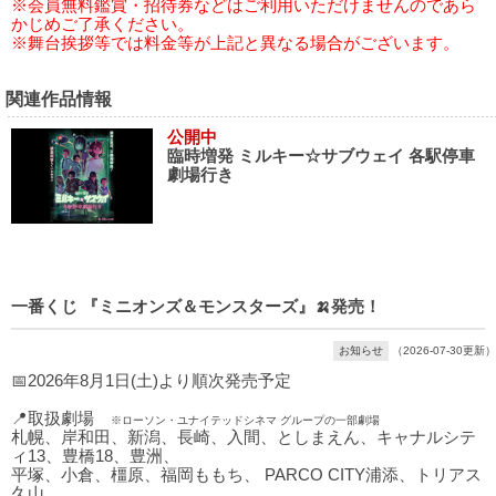
※会員無料鑑賞・招待券などはご利用いただけませんのであら
かじめご了承ください。
※舞台挨拶等では料金等が上記と異なる場合がございます。
関連作品情報
公開中
臨時増発 ミルキー☆サブウェイ 各駅停車
劇場行き
一番くじ 『ミニオンズ＆モンスターズ』🍌発売！
お知らせ
（2026-07-30更新）
📅2026年8月1日(土)より順次発売予定
📍取扱劇場
※ローソン・ユナイテッドシネマ グループの一部劇場
札幌、岸和田、新潟、長崎、入間、としまえん、キャナルシテ
ィ13、豊橋18、豊洲、
平塚、小倉、橿原、福岡ももち、 PARCO CITY浦添、トリアス
久山