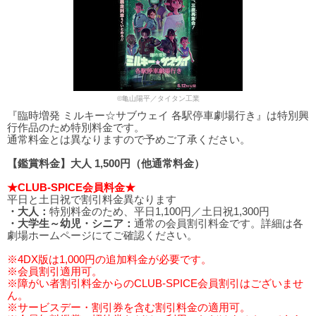
©亀山陽平／タイタン工業
『臨時増発 ミルキー☆サブウェイ 各駅停車劇場行き』は特別興
行作品のため特別料金です。
通常料金とは異なりますので予めご了承ください。
【鑑賞料金】大人 1,500円（他通常料金）
★CLUB-SPICE会員料金★
平日と土日祝で割引料金異なります
・大人：
特別料金のため、平日1,100円／土日祝1,300円
・大学生～幼児・シニア：
通常の会員割引料金です。詳細は各
劇場ホームページにてご確認ください。
※4DX版は1,000円の追加料金が必要です。
※会員割引適用可。
※障がい者割引料金からのCLUB-SPICE会員割引はございませ
ん。
※サービスデー・割引券を含む割引料金の適用可。