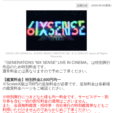
お知らせ
（2026-06-03更新）
©2026 LDH JAPAN Inc. & AVEX MUSIC CREATIVE INC. & CJ 4DPLEX Japan All Rights
Reserved.
『GENERATIONS “6IX SENSE” LIVE IN CINEMA』 は特別興行
作品のため特別料金です。
通常料金とは異なりますので予めご了承ください。
【鑑賞料金】特別料金2,600円均一
※ScreenX版は700円の追加料金が必要です。追加料金は各劇場
の鑑賞料金ページをご確認ください。
※特別興行につきどなた様も均一料金です。サービスデー・割
引券を含む一切の割引料金の適用はございません。
また、会員無料鑑賞・招待券・当社発行の特別鑑賞券などもご
利用いただけませんのであらかじめご了承ください。