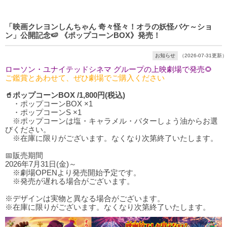
「映画クレヨンしんちゃん 奇々怪々！オラの妖怪バケ～ショ
ン」公開記念🍉 《ポップコーンBOX》発売！
お知らせ
（2026-07-31更新）
ローソン・ユナイテッドシネマ グループの上映劇場で発売🌻
ご鑑賞とあわせて、ぜひ劇場でご購入ください
🥤ポップコーンBOX /1,800円(税込)
・ポップコーンBOX ×1
・ポップコーンS ×1
※ポップコーンは塩・キャラメル・バターしょう油からお選
びください。
※在庫に限りがございます。なくなり次第終了いたします。
📅販売期間
2026年7月31日(金)～
※劇場OPENより発売開始予定です。
※発売が遅れる場合がございます。
※デザインは実物と異なる場合がございます。
※在庫に限りがございます。なくなり次第終了いたします。