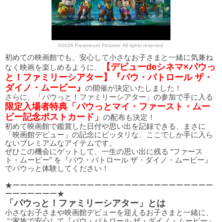
©2026 Paramount Pictures. All rights reserved.
初めての映画館でも、安心して小さなお子さまと一緒に気兼ね
【デビューdeシネマ×パウっ
なく映画を楽しめるように、
と！ファミリーシアター】『パウ・パトロール ザ・
ダイノ・ムービー』
の開催が決定いたしました！
さらに、「パウっと！ファミリーシアター」の参加で手に入る
限定入場者特典「パウっとマイ・ファースト・ムー
ビー記念ポストカード」
の配布も決定！
初めて映画館で鑑賞した日付や思い出を記録できる、まさに
「映画館デビュー」の記念にピッタリな、ここでしか手に入ら
ないプレミアムなアイテムです。
ぜひこの機会にゲットして、一生の思い出に残る “ファース
ト・ムービー” を『パウ・パトロール ザ・ダイノ・ムービー』
でパウっと体験してください！
★ーーーーーーーーーーーーーーーーーーーーーーーーーーー
ーーーーーーー★
「パウっと！ファミリーシアター」とは
小さなお子さまや映画館デビューを迎えるお子さまと一緒に、
ご家族で安心して『パウ・パトロール ザ・ダイノ・ムービー』