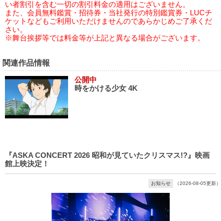
い者割引を含む一切の割引料金の適用はございません。
また、会員無料鑑賞・招待券・当社発行の特別鑑賞券・LUCチ
ケットなどもご利用いただけませんのであらかじめご了承くだ
さい。
※舞台挨拶等では料金等が上記と異なる場合がございます。
関連作品情報
公開中
時をかける少女 4K
『ASKA CONCERT 2026 昭和が見ていたクリスマス!?』映画
館上映決定！
お知らせ
（2026-08-05更新）