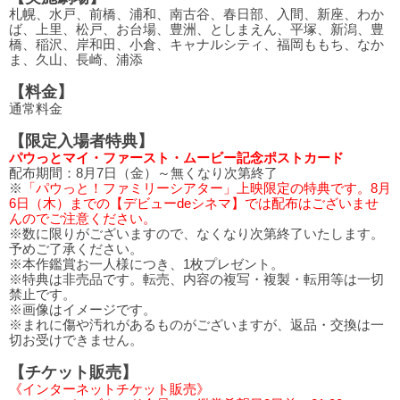
札幌、水戸、前橋、浦和、南古谷、春日部、入間、新座、わか
ば、上里、松戸、お台場、豊洲、としまえん、平塚、新潟、豊
橋、稲沢、岸和田、小倉、キャナルシティ、福岡ももち、なか
ま、久山、長崎、浦添
【料金】
通常料金
【限定入場者特典】
パウっとマイ・ファースト・ムービー記念ポストカード
配布期間：8月7日（金）～無くなり次第終了
※
「パウっと！ファミリーシアター」上映限定の特典です。8月
6日（木）までの【デビューdeシネマ】では配布はございませ
んのでご注意ください。
※数に限りがございますので、なくなり次第終了いたします。
予めご了承ください。
※本作鑑賞お一人様につき、1枚プレゼント。
※特典は非売品です。転売、内容の複写・複製・転用等は一切
禁止です。
※画像はイメージです。
※まれに傷や汚れがあるものがございますが、返品・交換は一
切お受けできません。
【チケット販売】
《インターネットチケット販売》