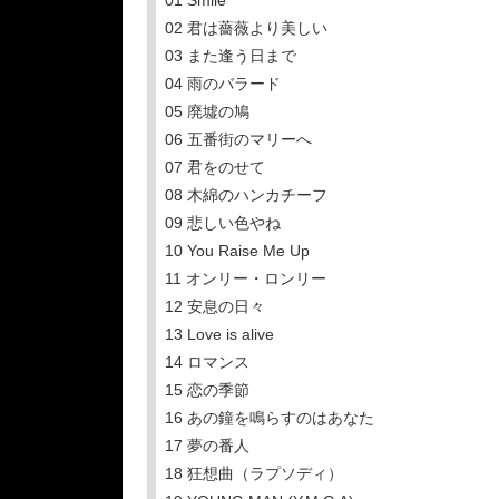
01 Smile
02 君は薔薇より美しい
03 また逢う⽇まで
04 ⾬のバラード
05 廃墟の鳩
06 五番街のマリーへ
07 君をのせて
08 木綿のハンカチーフ
09 悲しい⾊やね
10 You Raise Me Up
11 オンリー・ロンリー
12 安息の⽇々
13 Love is alive
14 ロマンス
15 恋の季節
16 あの鐘を鳴らすのはあなた
17 夢の番⼈
18 狂想曲（ラプソディ）