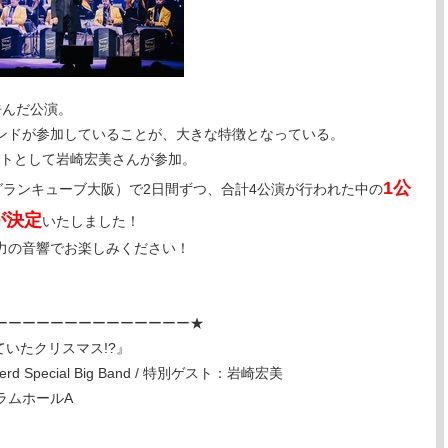
呼んだ公演。
ンドが参加していることが、大きな特徴となっている。
ゲストとして岩崎宏美さんが参加。
1公
グランキューブ大阪）で2日間ずつ、合計4公演が行われた中の
が決定
いたしました！
力の音響でお楽しみください！
ーーーーーーーーーーーーーー★
が見ていたクリスマス!?』
d Special Big Band / 特別ゲスト：岩崎宏美
ラムホールA