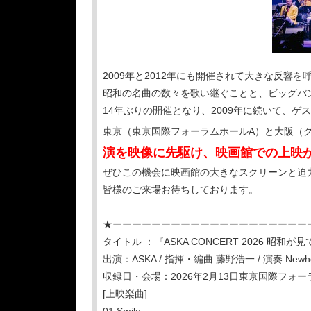
2009年と2012年にも開催されて大きな反響を
昭和の名曲の数々を歌い継ぐことと、ビッグバ
14年ぶりの開催となり、2009年に続いて、
東京（東京国際フォーラムホールA）と大阪（
演を映像に先駆け、映画館での上映
ぜひこの機会に映画館の大きなスクリーンと迫
皆様のご来場お待ちしております。
★ーーーーーーーーーーーーーーーーーーーー
タイトル ：『ASKA CONCERT 2026 昭和
出演：ASKA / 指揮・編曲 藤野浩一 / 演奏 Newher
収録日・会場：2026年2月13日東京国際フォー
[上映楽曲]