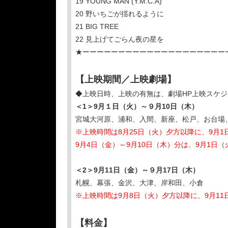
19 YOUNG MAN (Y.M.C.A)
20 野いちごが揺れるように
21 BIG TREE
22 ⾒上げてごらん夜の星を
★ーーーーーーーーーーーーーーーーーーーー
【上映期間／上映劇場】
◆上映日時、上映の有無は、劇場HP上映スケ
＜1＞9月１日（火）～９月10日（木）
宮城大河原、浦和、入間、新座、松戸、お台場
※上映時間は8月25日（火）夕方以降に、9月
9月4日（金）～9月10日（木）分は、9月1日
＜2＞9月11日（金）～９月17日（木）
札幌、幕張、金沢、大津、岸和田、小倉
※上映時間は9月8日（火）夕方以降に、9月11
【料金】