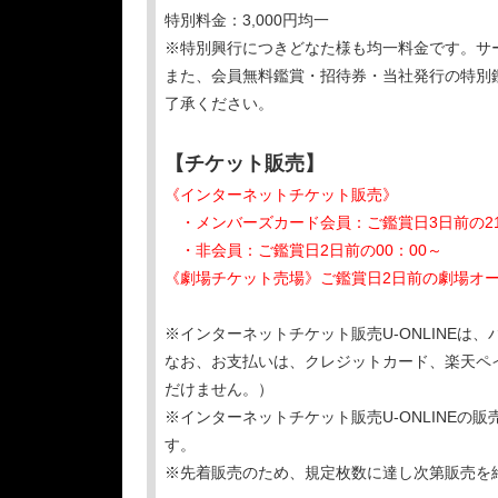
特別料金：3,000円均一
※特別興行につきどなた様も均一料金です。サ
また、会員無料鑑賞・招待券・当社発行の特別
了承ください。
【チケット販売】
《インターネットチケット販売》
・メンバーズカード会員：ご鑑賞日3日前の21
・非会員：ご鑑賞日2日前の00：00～
《劇場チケット売場》ご鑑賞日2日前の劇場オ
※インターネットチケット販売U-ONLINE
なお、お支払いは、クレジットカード、楽天ペ
だけません。）
※インターネットチケット販売U-ONLINE
す。
※先着販売のため、規定枚数に達し次第販売を