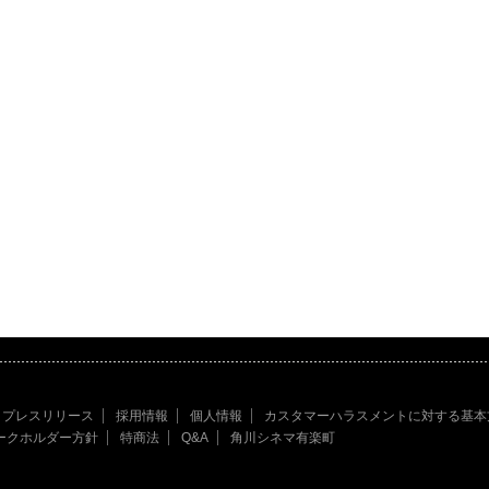
プレスリリース
採用情報
個人情報
カスタマーハラスメントに対する基本
ークホルダー方針
特商法
Q&A
角川シネマ有楽町