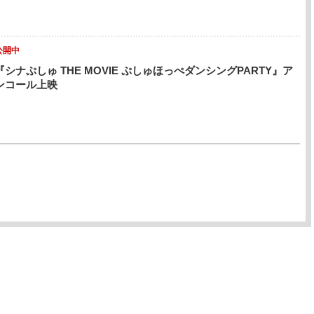
公開中
『シナぷしゅ THE MOVIE ぷしゅほっぺダンシングPARTY』ア
ンコール上映