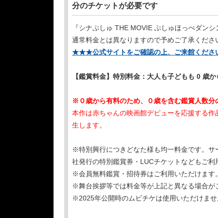
分のチケットが必要です
『シナぷしゅ THE MOVIE ぷしゅほっぺダ
通常料金とは異なりますので予めご了承くださ
★★★公式サイトをご確認の上、ご来館くださ
【鑑賞料金】特別料金：大人も子どもも 0 歳から一
※０歳から有料のため、０歳を含む鑑賞人数分
本作は赤ちゃんの映画館デビューを応援する作
生します。
※特別興行につきどなた様も均一料金です。サ
社発行の特別鑑賞券・LUCチケットなどもご
※会員無料鑑賞・招待券はご利用いただけます
※舞台挨拶等では料金等が上記と異なる場合が
※2025年公開時のムビチケは使用いただけませ