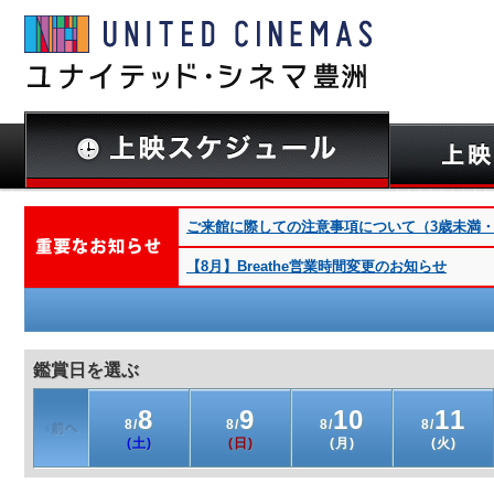
ご来館に際しての注意事項について（3歳未満・深夜
【8月】Breathe営業時間変更のお知らせ
鑑賞日を選ぶ
8
9
10
11
8/
8/
8/
8/
(土)
(日)
(月)
(火)