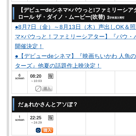
【デビューdeシネマ×パウっと!ファミリーシア
ロール ザ・ダイノ・ムービー(吹替)
●8月7日（金）～8月13日（木）声出しOK＆
マ×パウっと！ファミリーシアター】『パウ・
開催決定！
●【デビューdeシネマ】『映画ちいかわ 人魚
ターズ』他夏の話題作上映決定！
08:20
～10:03
だぁれかさんとアソぼ？
22:25
～24:29