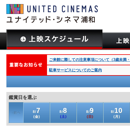
ご来館に際しての注意事項について（3歳未満・深夜
駐車サービスについてのご案内
鑑賞日を選ぶ
7
8
9
10
8/
8/
8/
8/
(金)
(土)
(日)
(月)