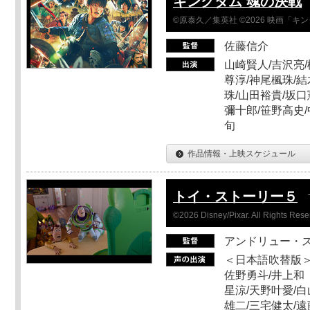
キングダム 魂の決戦
©原泰久／集英社 ©2026 映画「
佐藤信介
山崎賢人/吉沢亮/
尊淳/神尾楓珠/結
珠/山田裕貴/坂口
彌十郎/笹野高史/
旬
作品情報・上映スケジュール
トイ・ストーリー５
©2026 Disney/Pixar. All Rights Rese
アンドリュー・
＜日本語吹替版＞
佐野勇斗/井上和
星涼/天野叶愛/白
雄二/三宅健太/遠