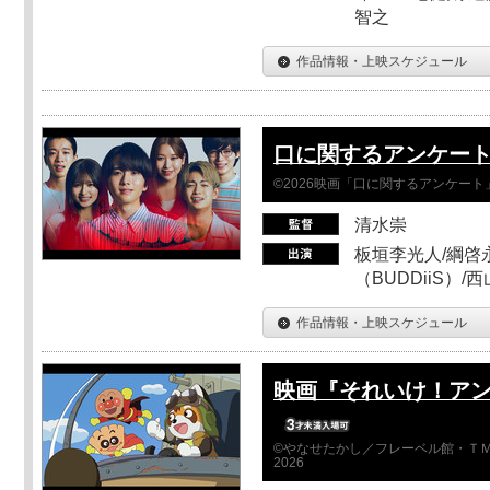
智之
作品情報・上映スケジュール
口に関するアンケー
©2026映画「口に関するアンケー
清水崇
板垣李光人/綱啓永
（BUDDiiS）/
作品情報・上映スケジュール
映画『それいけ！ア
©やなせたかし／フレーベル館・ＴＭ
2026