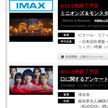
8/13上映終了予定
ミニオンズ＆モンスタ
Minions & Monsters
© Universal Studios. All Rights Rese
ピエール・コフ
＜日本語吹替版＞
リィズ）/寺家（バ
作品情報・上映スケジュール
8/13上映終了予定
口に関するアンケー
©2026映画「口に関するアンケー
清水崇
板垣李光人/綱啓永
（BUDDiiS）/