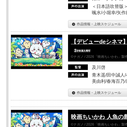
＜日本語吹替版＞
颯水/小堀幸/矢
作品情報・上映スケジュール
【デビューdeシネマ
©ナガノ / 2026「映画ちいかわ」
及川啓
青木遥/田中誠人/
美由利/春海百乃
作品情報・上映スケジュール
映画ちいかわ 人魚の
©ナガノ / 2026「映画ちいかわ」