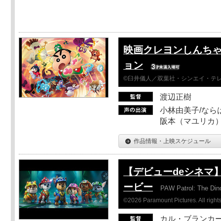
映画クレヨンしんちゃ
ョン
©臼井儀人／双葉社・シンエイ・テレビ
渡辺正樹
小林由美子/なら
阪本（マユリカ）
作品情報・上映スケジュール
【デビューdeシネマ
ービー
PAW Patrol: The Din
©2026 Paramount Pictures. All rights
カル・ブランカ