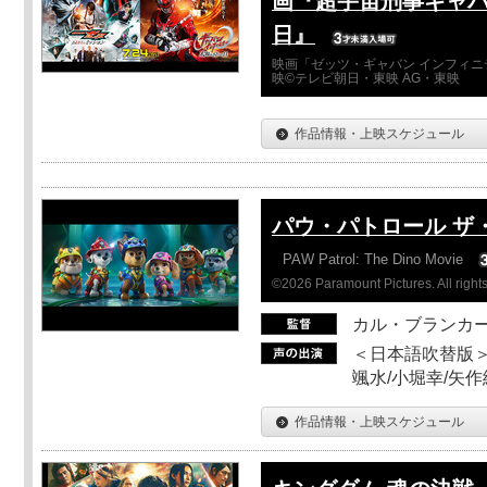
画『超宇宙刑事ギャバ
日』
映画「ゼッツ・ギャバン インフィニ
映©テレビ朝日・東映 AG・東映
作品情報・上映スケジュール
パウ・パトロール ザ
PAW Patrol: The Dino Movie
©2026 Paramount Pictures. All rights
カル・ブランカ
＜日本語吹替版＞
颯水/小堀幸/矢
作品情報・上映スケジュール