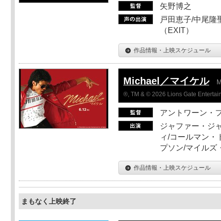
矢野博之
戸田恵子/中尾隆聖
（EXIT）
作品情報・上映スケジュール
Michael／マイケル
M
®, TM & © 2026 Lions Gate Entertain
アントワーン・
ジャファー・ジ
ィ/コールマン・
プソン/マイルズ
作品情報・上映スケジュール
まもなく上映終了