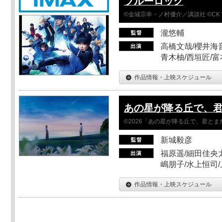
ブルーロック
©金城宗幸・ノ村優介／講談社 ©CK 
瀧悠輔
高橋文哉/櫻井海音
青木柚/西垣匠/富
作品情報・上映スケジュール
あの星が降る丘で、
©2026「あの星が降る丘で、君と
新城毅彦
福原遥/細田佳央太
嶋朋子/水上恒司
作品情報・上映スケジュール