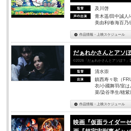
及川啓
青木遥/田中誠人/
美由利/春海百乃
作品情報・上映スケジュール
だぁれかさんとアソ
©2026「だぁれかさんとアソぼ？」
清水崇
鎮西寿々歌（FRUI
衣/小國舞羽/室
菜/染谷準生/穂紫
作品情報・上映スケジュール
映画『仮面ライダーゼ