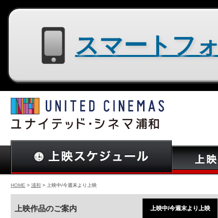
スマートフォン用サイトはコチラ
HOME
>
浦和
> 上映中/今週末より上映
上映作品のご案内
上映中/今週末より上映