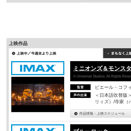
上映作品
ミニオンズ＆モンス
© Universal Studios. All Rights Rese
ピエール・コフ
＜日本語吹替版＞
リィズ）/寺家（バ
作品情報・上映スケジュール