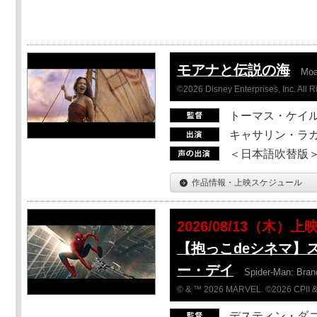
モアナと伝説の海
Mo
©2026 Disney Enterprises, Inc. All 
トーマス・ケイ
キャサリン・ラガ
＜日本語吹替版＞T
作品情報・上映スケジュール
2026/08/13（木）上
【抱っこdeシネマ】
ー・デイ
Spider-Man: Bra
© & ™ 2026 MARVEL. ©2026 CPII &
デスティン・ダ