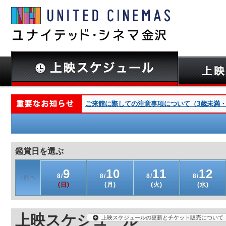
ご来館に際しての注意事項について（3歳未満・深夜
鑑賞日を選ぶ
9
10
11
12
8/
8/
8/
8/
(日)
(月)
(火)
(水)
上映スケジュール
上映スケジュールの更新とチケット販売について