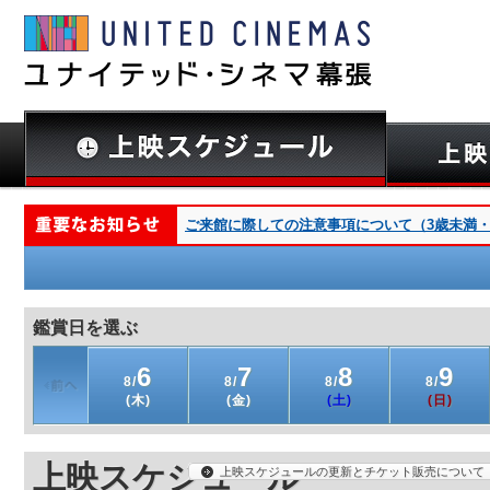
ご来館に際しての注意事項について（3歳未満・深夜
鑑賞日を選ぶ
6
7
8
9
8/
8/
8/
8/
(木)
(金)
(土)
(日)
上映スケジュール
上映スケジュールの更新とチケット販売について