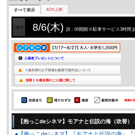
4DX上映
すべて表示
8/6(木)
[8：00開館※駐車サービス3時間ま
入場者プレゼントについて
３歳未満のお子様連れ鑑賞可能作品について
深夜１８歳未満のご入場に関して
【抱っこdeシネマ】モアナと伝説の海（吹替）
●【抱っこdeシネマ】『モアナと伝説の海』