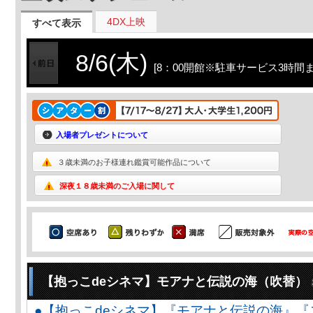
4DX上映
すべて表示
8/6(木)
[8：00開館※駐車サービス3時間ま
入場者プレゼントについて
３歳未満のお子様連れ鑑賞可能作品について
深夜１８歳未満のご入場に関して
【抱っこdeシネマ】モアナと伝説の海（吹替）
●【抱っこdeシネマ】『モアナと伝説の海』