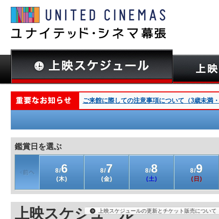
ご来館に際しての注意事項について（3歳未満・深夜
鑑賞日を選ぶ
6
7
8
9
8/
8/
8/
8/
(木)
(金)
(土)
(日)
上映スケジュール
上映スケジュールの更新とチケット販売について