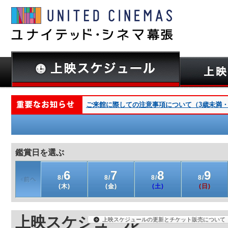
ご来館に際しての注意事項について（3歳未満・深夜
鑑賞日を選ぶ
6
7
8
9
8/
8/
8/
8/
(木)
(金)
(土)
(日)
上映スケジュール
上映スケジュールの更新とチケット販売について