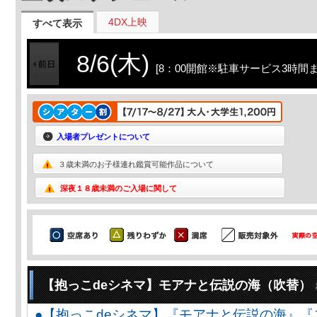
4DX上映
すべて表示
8/6(木)
[8：00開館※駐車サービス3時間ま
入場者プレゼントについて
３歳未満のお子様連れ鑑賞可能作品について
深夜１８歳未満のご入場に関して
【抱っこdeシネマ】モアナと伝説の海（吹替）
●【抱っこdeシネマ】『モアナと伝説の海』