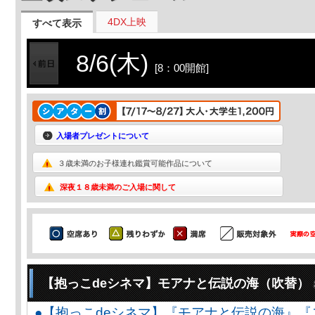
4DX上映
すべて表示
8/6(木)
[8：00開館]
入場者プレゼントについて
３歳未満のお子様連れ鑑賞可能作品について
深夜１８歳未満のご入場に関して
【抱っこdeシネマ】モアナと伝説の海（吹替）
●【抱っこdeシネマ】『モアナと伝説の海』