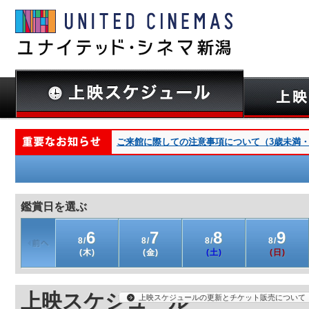
ご来館に際しての注意事項について（3歳未満・深夜
鑑賞日を選ぶ
6
7
8
9
8/
8/
8/
8/
(木)
(金)
(土)
(日)
上映スケジュール
上映スケジュールの更新とチケット販売について