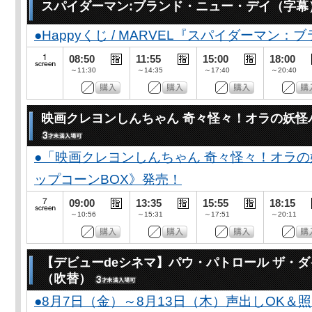
スパイダーマン:ブランド・ニュー・デイ（字幕
●Happyくじ / MARVEL『スパイダーマン
08:50
11:55
15:00
18:00
～11:30
～14:35
～17:40
～20:40
映画クレヨンしんちゃん 奇々怪々！オラの妖怪
●「映画クレヨンしんちゃん 奇々怪々！オラの
ップコーンBOX》発売！
09:00
13:35
15:55
18:15
～10:56
～15:31
～17:51
～20:11
【デビューdeシネマ】パウ・パトロール ザ・
（吹替）
●8月7日（金）～8月13日（木）声出しOK＆