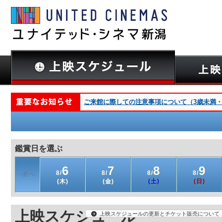
ご来館に際しての注意事項について（3歳未満・深夜
鑑賞日を選ぶ
6
7
8
9
8/
8/
8/
8/
(木)
(金)
(土)
(日)
上映スケジュール
上映スケジュールの更新とチケット販売について