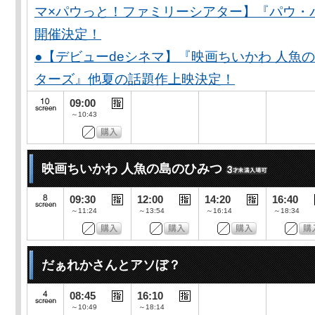
マ×パウっと！ファミリーシアター】『パウ・
開催決定！
●【デビューdeシネマ】『映画ちいかわ 人魚
ターズ』他夏の話題作上映決定！
09:00
～10:43
映画ちいかわ 人魚の島のひみつ
09:30
12:00
14:20
16:40
～11:24
～13:54
～16:14
～18:34
だぁれかさんとアソぼ？
08:45
16:10
～10:49
～18:14