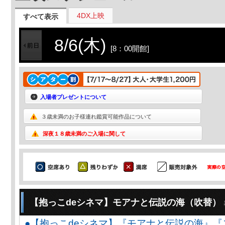
4DX上映
すべて表示
8/6(木)
[8：00開館]
入場者プレゼントについて
３歳未満のお子様連れ鑑賞可能作品について
深夜１８歳未満のご入場に関して
【抱っこdeシネマ】モアナと伝説の海（吹替）
●【抱っこdeシネマ】『モアナと伝説の海』