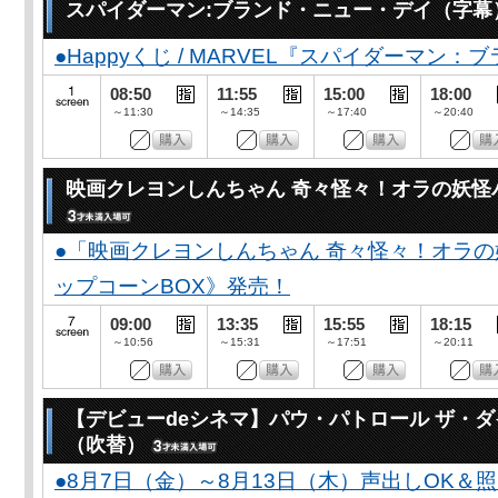
スパイダーマン:ブランド・ニュー・デイ（字幕
●Happyくじ / MARVEL『スパイダーマン
08:50
11:55
15:00
18:00
～11:30
～14:35
～17:40
～20:40
映画クレヨンしんちゃん 奇々怪々！オラの妖怪
●「映画クレヨンしんちゃん 奇々怪々！オラの
ップコーンBOX》発売！
09:00
13:35
15:55
18:15
～10:56
～15:31
～17:51
～20:11
【デビューdeシネマ】パウ・パトロール ザ・
（吹替）
●8月7日（金）～8月13日（木）声出しOK＆