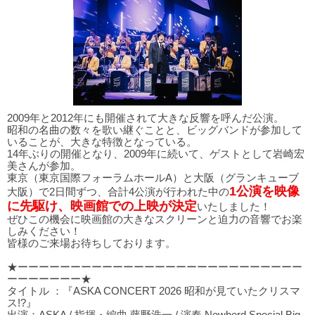
2009年と2012年にも開催されて大きな反響を呼んだ公演。
昭和の名曲の数々を歌い継ぐことと、ビッグバンドが参加して
いることが、大きな特徴となっている。
14年ぶりの開催となり、2009年に続いて、ゲストとして岩崎宏
美さんが参加。
東京（東京国際フォーラムホールA）と大阪（グランキューブ
1公演を映像
大阪）で2日間ずつ、合計4公演が行われた中の
に先駆け、映画館での上映が決定
いたしました！
ぜひこの機会に映画館の大きなスクリーンと迫力の音響でお楽
しみください！
皆様のご来場お待ちしております。
★ーーーーーーーーーーーーーーーーーーーーーーーーーーー
ーーーーーーー★
タイトル ：『ASKA CONCERT 2026 昭和が見ていたクリスマ
ス!?』