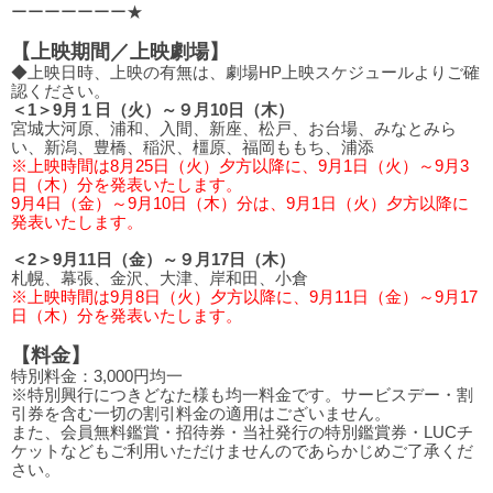
ーーーーーーー★
【上映期間／上映劇場】
◆上映日時、上映の有無は、劇場HP上映スケジュールよりご確
認ください。
＜1＞9月１日（火）～９月10日（木）
宮城大河原、浦和、入間、新座、松戸、お台場、みなとみら
い、新潟、豊橋、稲沢、橿原、福岡ももち、浦添
※上映時間は8月25日（火）夕方以降に、9月1日（火）～9月3
日（木）分を発表いたします。
9月4日（金）～9月10日（木）分は、9月1日（火）夕方以降に
発表いたします。
＜2＞9月11日（金）～９月17日（木）
札幌、幕張、金沢、大津、岸和田、小倉
※上映時間は9月8日（火）夕方以降に、9月11日（金）～9月17
日（木）分を発表いたします。
【料金】
特別料金：3,000円均一
※特別興行につきどなた様も均一料金です。サービスデー・割
引券を含む一切の割引料金の適用はございません。
また、会員無料鑑賞・招待券・当社発行の特別鑑賞券・LUCチ
ケットなどもご利用いただけませんのであらかじめご了承くだ
さい。