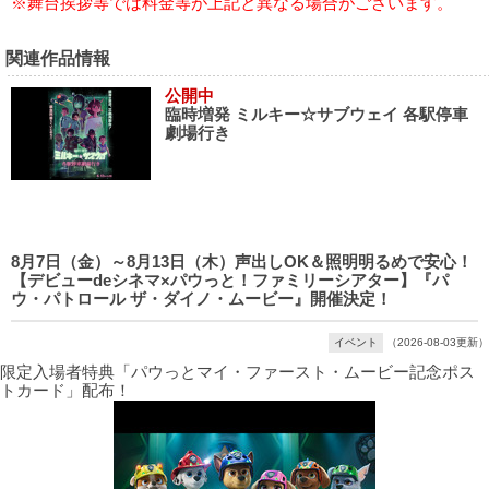
※舞台挨拶等では料金等が上記と異なる場合がございます。
関連作品情報
公開中
臨時増発 ミルキー☆サブウェイ 各駅停車
劇場行き
8月7日（金）～8月13日（木）声出しOK＆照明明るめで安心！
【デビューdeシネマ×パウっと！ファミリーシアター】『パ
ウ・パトロール ザ・ダイノ・ムービー』開催決定！
イベント
（2026-08-03更新）
限定入場者特典「パウっとマイ・ファースト・ムービー記念ポス
トカード」配布！