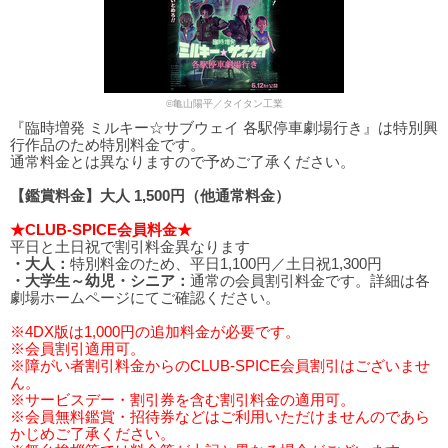
©亀山陽平／タイタン工業
『臨時増発 ミルキー☆サブウェイ 各駅停車劇場行き』は特別興
行作品のため特別料金です。
通常料金とは異なりますので予めご了承ください。
【鑑賞料金】大人 1,500円（他通常料金）
★CLUB-SPICE会員料金★
平日と土日祝で割引料金異なります
・大人：
特別料金のため、平日1,100円／土日祝1,300円
・大学生～幼児・シニア：
通常の会員割引料金です。詳細は各
劇場ホームページにてご確認ください。
※4DX版は1,000円の追加料金が必要です。
※会員割引適用可。
※障がい者割引料金からのCLUB-SPICE会員割引はございませ
ん。
※サービスデー・割引券を含む割引料金の適用可。
※会員無料鑑賞・招待券などはご利用いただけませんのであら
かじめご了承ください。