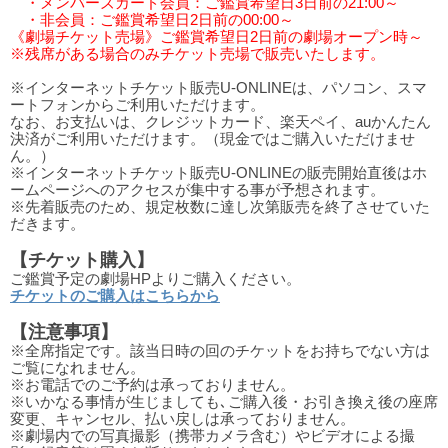
・メンバーズカード会員：ご鑑賞希望日3日前の21:00～
・非会員：ご鑑賞希望日2日前の00:00～
《劇場チケット売場》ご鑑賞希望日2日前の劇場オープン時～
※残席がある場合のみチケット売場で販売いたします。
※インターネットチケット販売U-ONLINEは、パソコン、スマ
ートフォンからご利用いただけます。
なお、お支払いは、クレジットカード、楽天ペイ、auかんたん
決済がご利用いただけます。（現金ではご購入いただけませ
ん。）
※インターネットチケット販売U-ONLINEの販売開始直後はホ
ームページへのアクセスが集中する事が予想されます。
※先着販売のため、規定枚数に達し次第販売を終了させていた
だきます。
【チケット購入】
ご鑑賞予定の劇場HPよりご購入ください。
チケットのご購入はこちらから
【注意事項】
※全席指定です。該当日時の回のチケットをお持ちでない方は
ご覧になれません。
※お電話でのご予約は承っておりません。
※いかなる事情が生じましても､ご購入後・お引き換え後の座席
変更、キャンセル、払い戻しは承っておりません。
※劇場内での写真撮影（携帯カメラ含む）やビデオによる撮