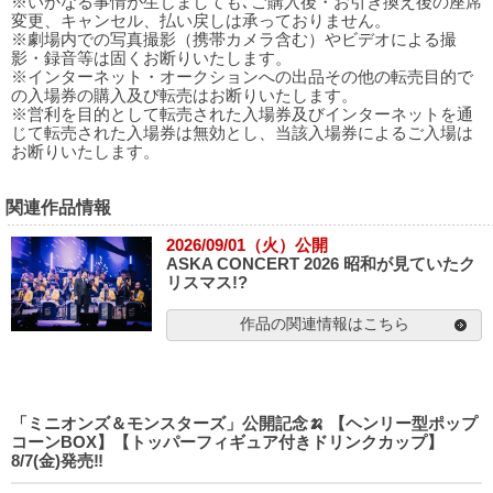
※いかなる事情が生じましても､ご購入後・お引き換え後の座席
変更、キャンセル、払い戻しは承っておりません。
※劇場内での写真撮影（携帯カメラ含む）やビデオによる撮
影・録音等は固くお断りいたします。
※インターネット・オークションへの出品その他の転売目的で
の入場券の購入及び転売はお断りいたします。
※営利を目的として転売された入場券及びインターネットを通
じて転売された入場券は無効とし、当該入場券によるご入場は
お断りいたします。
関連作品情報
2026/09/01（火）公開
ASKA CONCERT 2026 昭和が見ていたク
リスマス!?
作品の関連情報はこちら
「ミニオンズ＆モンスターズ」公開記念🍌 【ヘンリー型ポップ
コーンBOX】【トッパーフィギュア付きドリンクカップ】
8/7(金)発売‼️