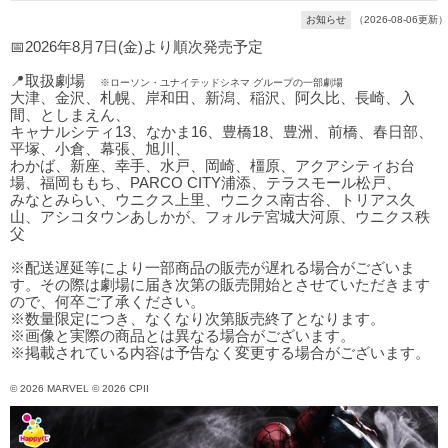
お知らせ
（2026-08-06更新）
📅2026年8月7日(金)より順次発売予定
📍取扱劇場
※ローソン・ユナイテッドシネマ グループの一部劇場
大津、金沢、札幌、岸和田、新潟、稲沢、阿久比、長崎、入
間、としまえん、
キャナルシティ13、なかま16、豊橋18、豊洲、前橋、春日部、
平塚、小倉、幕張、旭川、
わかば、新座、幸手、水戸、岡崎、橿原、アクアシティお台
場、福岡ももち、PARCO CITY浦添、テラスモール松戸、
みなとみらい、ウニクス上里、ウニクス南古谷、トリアス久
山、アシコタウンあしかが、フォルテ宮城大河原、ウニクス秩
父
※配送遅延等により一部商品の販売が遅れる場合がございま
す。その際は劇場に届き次第の販売開始とさせていただきます
ので、何卒ご了承ください。
※数量限定につき、なくなり次第販売終了となります。
※画像と実際の商品とは異なる場合がございます。
※掲載されている内容は予告なく変更する場合がございます。
© 2026 MARVEL © 2026 CPII