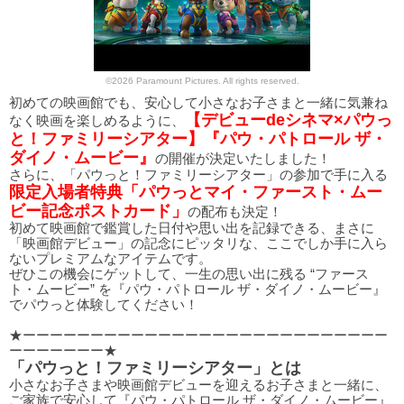
©2026 Paramount Pictures. All rights reserved.
初めての映画館でも、安心して小さなお子さまと一緒に気兼ね
【デビューdeシネマ×パウっ
なく映画を楽しめるように、
と！ファミリーシアター】『パウ・パトロール ザ・
ダイノ・ムービー』
の開催が決定いたしました！
さらに、「パウっと！ファミリーシアター」の参加で手に入る
限定入場者特典「パウっとマイ・ファースト・ムー
ビー記念ポストカード」
の配布も決定！
初めて映画館で鑑賞した日付や思い出を記録できる、まさに
「映画館デビュー」の記念にピッタリな、ここでしか手に入ら
ないプレミアムなアイテムです。
ぜひこの機会にゲットして、一生の思い出に残る “ファース
ト・ムービー” を『パウ・パトロール ザ・ダイノ・ムービー』
でパウっと体験してください！
★ーーーーーーーーーーーーーーーーーーーーーーーーーーー
ーーーーーーー★
「パウっと！ファミリーシアター」とは
小さなお子さまや映画館デビューを迎えるお子さまと一緒に、
ご家族で安心して『パウ・パトロール ザ・ダイノ・ムービー』