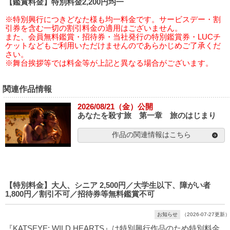
【鑑賞料金】特別料金2,200円均一
※特別興行につきどなた様も均一料金です。サービスデー・割
引券を含む一切の割引料金の適用はございません。
また、会員無料鑑賞・招待券・当社発行の特別鑑賞券・LUCチ
ケットなどもご利用いただけませんのであらかじめご了承くだ
さい。
※舞台挨拶等では料金等が上記と異なる場合がございます。
関連作品情報
2026/08/21（金）公開
あなたを殺す旅 第一章 旅のはじまり
作品の関連情報はこちら
【特別料金】大人、シニア 2,500円／大学生以下、障がい者
1,800円／割引不可／招待券等無料鑑賞不可
お知らせ
（2026-07-27更新）
『KATSEYE: WILD HEARTS』は特別興行作品のため特別料金