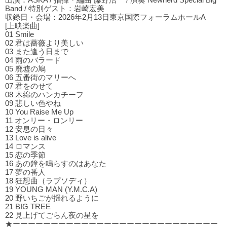
出演：ASKA / 指揮・編曲 藤野浩一 / 演奏 Newherd Special Big
Band / 特別ゲスト：岩崎宏美
収録日・会場：2026年2月13日東京国際フォーラムホールA
[上映楽曲]
01 Smile
02 君は薔薇より美しい
03 また逢う⽇まで
04 ⾬のバラード
05 廃墟の鳩
06 五番街のマリーへ
07 君をのせて
08 木綿のハンカチーフ
09 悲しい⾊やね
10 You Raise Me Up
11 オンリー・ロンリー
12 安息の⽇々
13 Love is alive
14 ロマンス
15 恋の季節
16 あの鐘を鳴らすのはあなた
17 夢の番⼈
18 狂想曲（ラプソディ）
19 YOUNG MAN (Y.M.C.A)
20 野いちごが揺れるように
21 BIG TREE
22 ⾒上げてごらん夜の星を
★ーーーーーーーーーーーーーーーーーーーーーーーーーーー