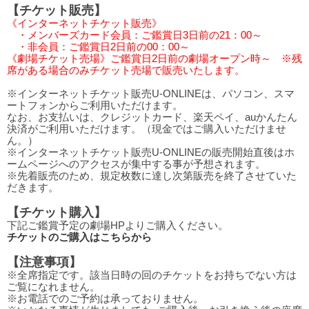
【チケット販売】
《インターネットチケット販売》
・メンバーズカード会員：ご鑑賞日3日前の21：00～
・非会員：ご鑑賞日2日前の00：00～
《劇場チケット売場》ご鑑賞日2日前の劇場オープン時～ ※残
席がある場合のみチケット売場で販売いたします。
※インターネットチケット販売U-ONLINEは、パソコン、スマ
ートフォンからご利用いただけます。
なお、お支払いは、クレジットカード、楽天ペイ、auかんたん
決済がご利用いただけます。（現金ではご購入いただけませ
ん。）
※インターネットチケット販売U-ONLINEの販売開始直後はホ
ームページへのアクセスが集中する事が予想されます。
※先着販売のため、規定枚数に達し次第販売を終了させていた
だきます。
【チケット購入】
下記ご鑑賞予定の劇場HPよりご購入ください。
チケットのご購入はこちらから
【注意事項】
※全席指定です。該当日時の回のチケットをお持ちでない方は
ご覧になれません。
※お電話でのご予約は承っておりません。