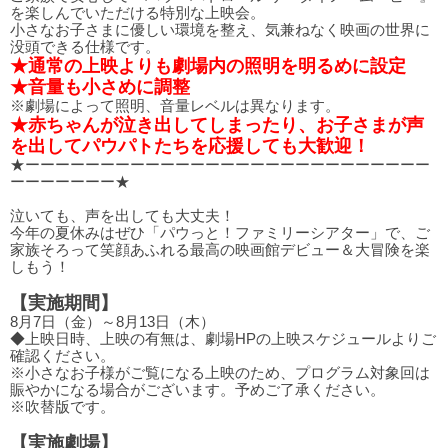
を楽しんでいただける特別な上映会。
小さなお子さまに優しい環境を整え、気兼ねなく映画の世界に
没頭できる仕様です。
★通常の上映よりも劇場内の照明を明るめに設定
★音量も小さめに調整
※劇場によって照明、音量レベルは異なります。
★赤ちゃんが泣き出してしまったり、お子さまが声
を出してパウパトたちを応援しても大歓迎！
★ーーーーーーーーーーーーーーーーーーーーーーーーーーー
ーーーーーーー★
泣いても、声を出しても大丈夫！
今年の夏休みはぜひ「パウっと！ファミリーシアター」で、ご
家族そろって笑顔あふれる最高の映画館デビュー＆大冒険を楽
しもう！
【実施期間】
8月7日（金）～8月13日（木）
◆上映日時、上映の有無は、劇場HPの上映スケジュールよりご
確認ください。
※小さなお子様がご覧になる上映のため、プログラム対象回は
賑やかになる場合がございます。予めご了承ください。
※吹替版です。
【実施劇場】