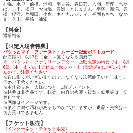
札幌、水戸、前橋、浦和、南古谷、春日部、入間、新座、わか
ば、上里、松戸、お台場、豊洲、としまえん、平塚、新潟、豊
橋、稲沢、岸和田、小倉、キャナルシティ、福岡ももち、なか
ま、久山、長崎、浦添
【料金】
通常料金
【限定入場者特典】
パウっとマイ・ファースト・ムービー記念ポストカード
配布期間：8月7日（金）～無くなり次第終了
※
「パウっと！ファミリーシアター」上映限定の特典です。8月
6日（木）までの【デビューdeシネマ】では配布はございませ
んのでご注意ください。
※数に限りがございますので、なくなり次第終了いたします。
予めご了承ください。
※本作鑑賞お一人様につき、1枚プレゼント。
※特典は非売品です。転売、内容の複写・複製・転用等は一切
禁止です。
※画像はイメージです。
※まれに傷や汚れがあるものがございますが、返品・交換は一
切お受けできません。
【チケット販売】
《インターネットチケット販売》