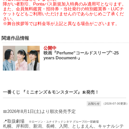
障がい者割引、Pontaパス新規加入特典のみ適用可となります。
また、会員無料鑑賞・招待券・当社発行の特別鑑賞券・LUCチ
ケットなどもご利用いただけませんのであらかじめご了承くだ
さい。
※舞台挨拶等では料金等が上記と異なる場合がございます。
関連作品情報
公開中
映画『Perfume“コールドスリープ”-25
years Document-』
一番くじ 『ミニオンズ＆モンスターズ』🍌発売！
お知らせ
（2026-07-30更新）
📅2026年8月1日(土)より順次発売予定
📍取扱劇場
※ローソン・ユナイテッドシネマ グループの一部劇場
札幌、岸和田、新潟、長崎、入間、としまえん、キャナルシテ