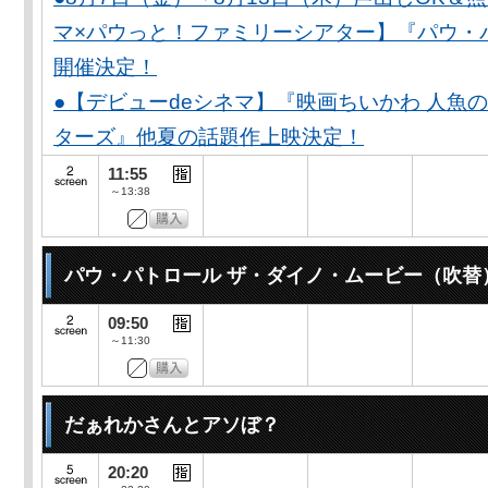
マ×パウっと！ファミリーシアター】『パウ・
開催決定！
●【デビューdeシネマ】『映画ちいかわ 人魚
ターズ』他夏の話題作上映決定！
11:55
～13:38
パウ・パトロール ザ・ダイノ・ムービー（吹替
09:50
～11:30
だぁれかさんとアソぼ？
20:20