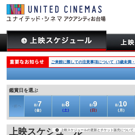
ご来館に際しての注意事項について（3歳未満・深夜
鑑賞日を選ぶ
7
8
9
10
8/
8/
8/
8/
(金)
(土)
(日)
(月)
上映スケジュール
上映スケジュールの更新とチケット販売について