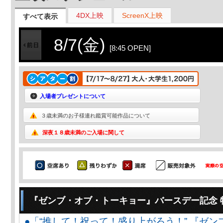
4DX上映
ScreenX上映
すべて表示
8/7(金)
[8:45 OPEN]
入場者プレゼントについて
３歳未満のお子様連れ鑑賞可能作品について
深夜１８歳未満のご入場に関して
『ゼンブ・オブ・トーキョー』バースデー記念 
●「“推して！祝って！盛り上がろう！” 『ゼン