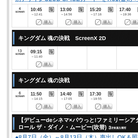
10:45
13:00
15:20
17:40
～12:41
～14:56
～17:16
～19:36
キングダム 魂の決戦 ScreenX 2D
09:15
～11:40
キングダム 魂の決戦
11:50
14:40
17:30
～14:15
～17:05
～19:55
【デビューdeシネマ×パウっと!ファミリーシア
ロール ザ・ダイノ・ムービー(吹替)
●8月7日（金）～8月13日（木）声出しOK＆