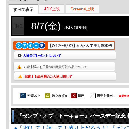
4DX上映
ScreenX上映
すべて表示
8/7(金)
[8:45 OPEN]
入場者プレゼントについて
３歳未満のお子様連れ鑑賞可能作品について
深夜１８歳未満のご入場に関して
『ゼンブ・オブ・トーキョー』バースデー記念 
●「“推して！祝って！盛り上がろう！” 『ゼン