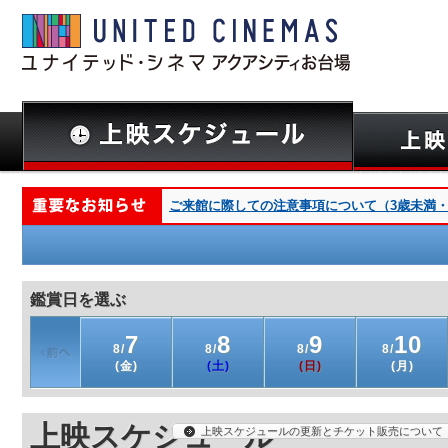
ご来館に際しての注意事項について（3歳未満・深夜
鑑賞日を選ぶ
7
8
9
10
8/
8/
8/
8/
(金)
(土)
(日)
(月)
上映スケジュール
上映スケジュールの更新とチケット販売について