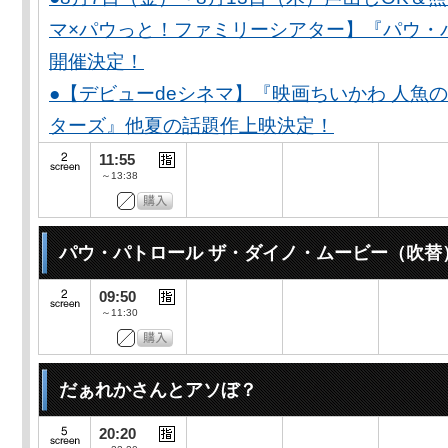
マ×パウっと！ファミリーシアター】『パウ・
開催決定！
●【デビューdeシネマ】『映画ちいかわ 人魚
ターズ』他夏の話題作上映決定！
11:55
～13:38
パウ・パトロール ザ・ダイノ・ムービー（吹替
09:50
～11:30
だぁれかさんとアソぼ？
20:20