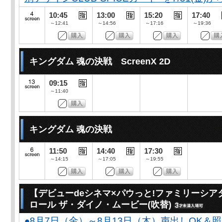
10:45
13:00
15:20
17:40
～12:41
～14:56
～17:16
～19:36
キングダム 魂の決戦 ScreenX 2D
09:15
～11:40
キングダム 魂の決戦
11:50
14:40
17:30
～14:15
～17:05
～19:55
【デビューdeシネマ×パウっと!ファミリーシア
ロール ザ・ダイノ・ムービー(吹替)
●8月7日（金）～8月13日（木）声出しOK＆