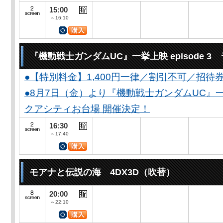
15:00
～16:10
『機動戦士ガンダムUC』一挙上映 episode 
●【特別料金】1,400円一律／割引不可／招待
●8月7日（金）より『機動戦士ガンダムUC』一
クアシティお台場 開催決定！
16:30
～17:40
モアナと伝説の海 4DX3D（吹替）
20:00
～22:10