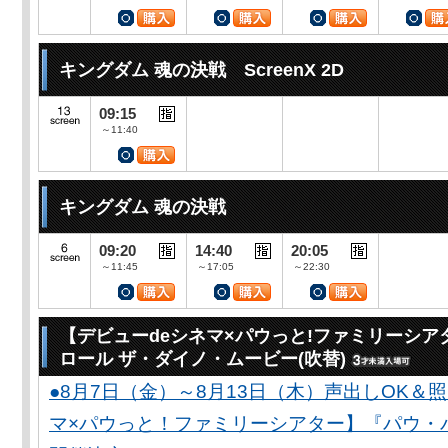
キングダム 魂の決戦 ScreenX 2D
09:15
～11:40
キングダム 魂の決戦
09:20
14:40
20:05
～11:45
～17:05
～22:30
【デビューdeシネマ×パウっと!ファミリーシア
ロール ザ・ダイノ・ムービー(吹替)
●8月7日（金）～8月13日（木）声出しOK＆
マ×パウっと！ファミリーシアター】『パウ・