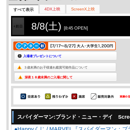
4DX上映
ScreenX上映
すべて表示
8/8(土)
[8:45 OPEN]
入場者プレゼントについて
３歳未満のお子様連れ鑑賞可能作品について
深夜１８歳未満のご入場に関して
スパイダーマン:ブランド・ニュー・デイ Scree
●Happyくじ / MARVEL『スパイダーマン