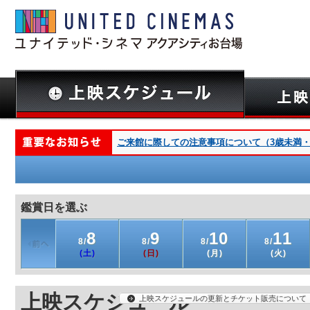
ご来館に際しての注意事項について（3歳未満・深夜
鑑賞日を選ぶ
8
9
10
11
8/
8/
8/
8/
(土)
(日)
(月)
(火)
上映スケジュール
上映スケジュールの更新とチケット販売について