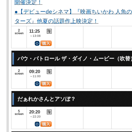
開催決定！
●【デビューdeシネマ】『映画ちいかわ 人魚
ターズ』他夏の話題作上映決定！
11:25
～13:08
パウ・パトロール ザ・ダイノ・ムービー（吹替
09:20
～11:00
だぁれかさんとアソぼ？
20:20
～22:20