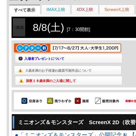
IMAX上映
4DX上映
ScreenX上映
すべて表示
8/8(土)
[7：30開館]
入場者プレゼントについて
３歳未満のお子様連れ鑑賞可能作品について
深夜１８歳未満のご入場に関して
ミニオンズ＆モンスターズ ScreenX 2D（吹
●「ミニオンズ＆モンスターズ」公開記念🍌 