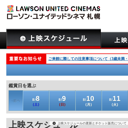
ご来館に際しての注意事項について（3歳未満・深夜
鑑賞日を選ぶ
8
9
10
11
8/
8/
8/
8/
(土)
(日)
(月)
(火)
上映スケジュール
上映スケジュールの更新とチケット販売について