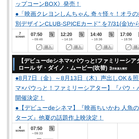
ップコーンBOX》発売！
●「映画クレヨンしんちゃん 奇々怪々！オラの妖
別デザインCLUB-SPICEカード” を7/31(金)か
07:50
12:20
14:40
17:00
～09:46
～14:16
～16:36
～18:56
【デビューdeシネマ×パウっと!ファミリーシア
ロール ザ・ダイノ・ムービー(吹替)
●8月7日（金）～8月13日（木）声出しOK＆
マ×パウっと！ファミリーシアター】『パウ・
開催決定！
●【デビューdeシネマ】『映画ちいかわ 人魚
ターズ』他夏の話題作上映決定！
07:50
～09:33