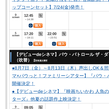
ップコーンセット】7/24(金)発売！
12:45
～14:36
17:20
22:00
～19:11
～23:51
【デビューdeシネマ】パウ・パトロール ザ・
（吹替）
●8月7日（金）～8月13日（木）声出しOK＆
マ×パウっと！ファミリーシアター】『パウ・
開催決定！
●【デビューdeシネマ】『映画ちいかわ 人魚
ターズ』他夏の話題作上映決定！
09:05