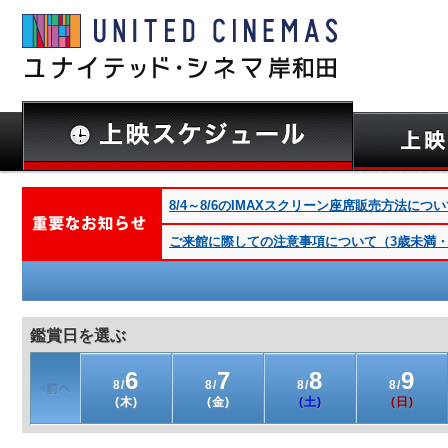
8/4～8/6のIMAXスクリーン座席販売方法につ
ご来館に際しての注意事項について（3歳未満・深夜
鑑賞日を選ぶ
6
7
8
9
8/
8/
8/
8/
(木)
(金)
(土)
(日)