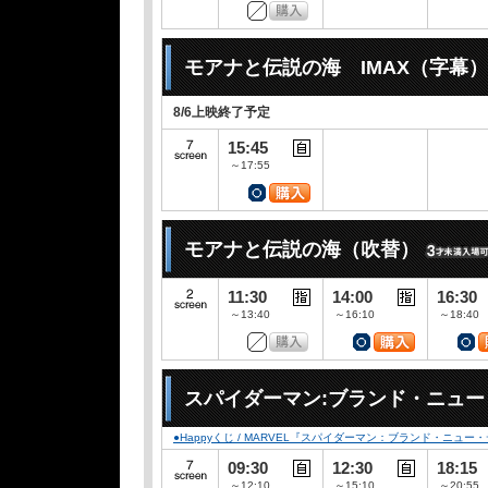
モアナと伝説の海 IMAX（字幕）
8/6上映終了予定
15:45
～17:55
モアナと伝説の海（吹替）
11:30
14:00
16:30
～13:40
～16:10
～18:40
スパイダーマン:ブランド・ニュー
●Happyくじ / MARVEL『スパイダーマン：ブランド・ニュー
09:30
12:30
18:15
～12:10
～15:10
～20:55