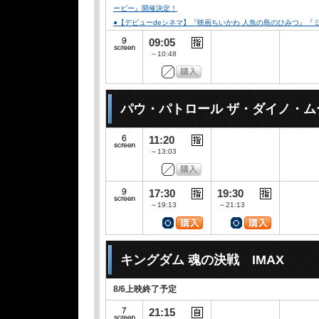
ービー』開催決定！
●【デビューdeシネマ】『映画ちいかわ 人魚の島のひみつ』
09:05
～10:48
パウ・パトロール ザ・ダイノ・ム
11:20
～13:03
17:30
19:30
～19:13
～21:13
キングダム 魂の決戦 IMAX
8/6上映終了予定
21:15