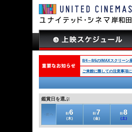
8/4～8/6のIMAXスクリ
ご来館に際しての注意事項につ
鑑賞日を選ぶ
6
7
8
8/
8/
8/
(木)
(金)
(土)