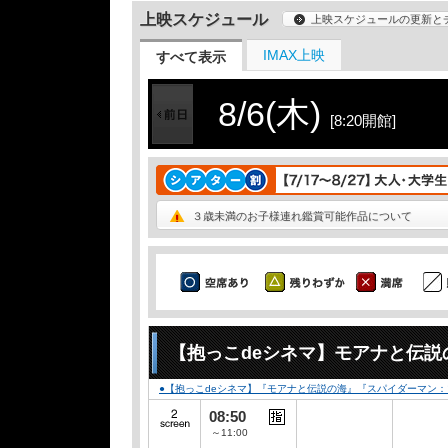
上映スケジュール
上映スケジュールの更新と
IMAX上映
すべて表示
8/6(木)
[8:20開館]
３歳未満のお子様連れ鑑賞可能作品について
【抱っこdeシネマ】モアナと伝説
●【抱っこdeシネマ】『モアナと伝説の海』『スパイダーマン
08:50
～11:00