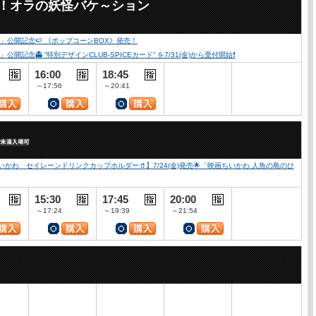
々！オラの妖怪バケ～ション
公開記念🍉 《ポップコーンBOX》発売！
👻 ”特別デザインCLUB-SPICEカード” を7/31(金)から受付開始❗️
16:00
18:45
～17:56
～20:41
かわ セイレーンドリンクカップホルダー🥤】7/24(金)発売🌟「映画ちいかわ 人魚の島のひ
15:30
17:45
20:00
～17:24
～19:39
～21:54