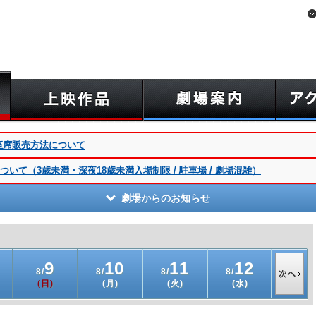
ーン座席販売方法について
いて（3歳未満・深夜18歳未満入場制限 / 駐車場 / 劇場混雑）
劇場からのお知らせ
9
10
11
12
1
8/
8/
8/
8/
8/
(日)
(月)
(火)
(水)
(木)