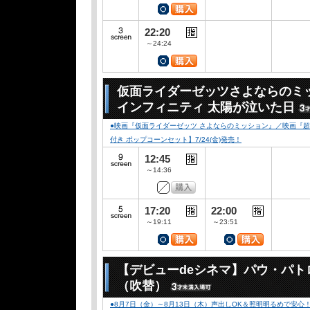
22:20
～24:24
仮面ライダーゼッツさよならのミ
インフィニティ 太陽が泣いた日
●映画『仮面ライダーゼッツ さよならのミッション』／映画『
付き ポップコーンセット】7/24(金)発売！
12:45
～14:36
17:20
22:00
～19:11
～23:51
【デビューdeシネマ】パウ・パト
（吹替）
●8月7日（金）～8月13日（木）声出しOK＆照明明るめで安