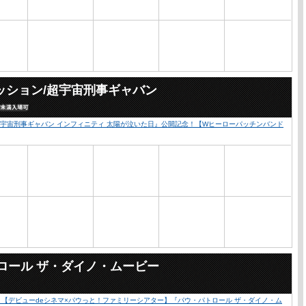
ッション/超宇宙刑事ギャバン
超宇宙刑事ギャバン インフィニティ 太陽が泣いた日』公開記念！【Wヒーローパッチンバンド
ロール ザ・ダイノ・ムービー
心！【デビューdeシネマ×パウっと！ファミリーシアター】『パウ・パトロール ザ・ダイノ・ム