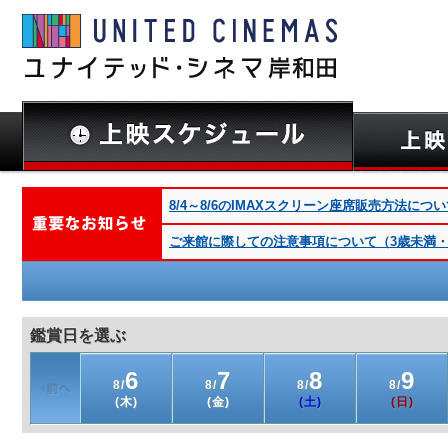
8/4～8/6のIMAXスクリーン座席販売方法につ
ご来館に際しての注意事項について（3歳未満・深夜
鑑賞日を選ぶ
6
7
8
9
8/
8/
8/
8/
(木)
(金)
(土)
(日)