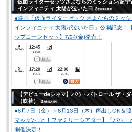
仮面ライダーゼッツさよならのミッション/超宇
インフィニティ 太陽が泣いた日
●映画『仮面ライダーゼッツ さよならのミッ
インフィニティ 太陽が泣いた日』公開記念！
ップコーンセット】7/24(金)発売！
12:45
～14:36
17:20
22:00
～19:11
～23:51
【デビューdeシネマ】パウ・パトロール ザ・
（吹替）
●8月7日（金）～8月13日（木）声出しOK＆
マ×パウっと！ファミリーシアター】『パウ・
開催決定！