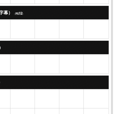
字幕）
）