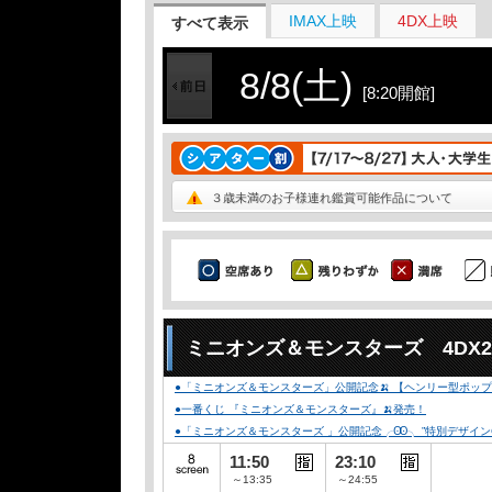
IMAX上映
4DX上映
すべて表示
8/8(土)
[8:20開館]
３歳未満のお子様連れ鑑賞可能作品について
ミニオンズ＆モンスターズ 4DX
●「ミニオンズ＆モンスターズ」公開記念🍌 【ヘンリー型ポップコ
●一番くじ 『ミニオンズ＆モンスターズ』🍌発売！
●「ミニオンズ＆モンスターズ 」公開記念╭Ꙭ╮ ”特別デザインCLUB-
11:50
23:10
～13:35
～24:55