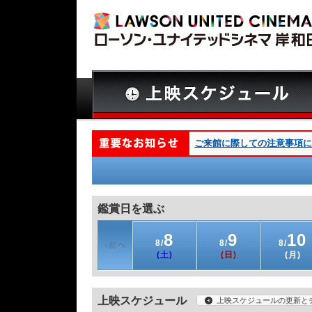
ご来館に際しての注意事項につ
鑑賞日を選ぶ
8
9
10
8/
8/
8/
(土)
(日)
(月)
上映スケジュール
上映スケジュールの更新と