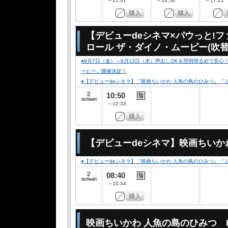
～11:01
～14:56
～17:21
【デビューdeシネマ×パウっと!
ロール ザ・ダイノ・ムービー(吹替
●8月7日（金）～8月13日（木）声出しOK＆照明明るめで安
ービー』開催決定！
●【デビューdeシネマ】『映画ちいかわ 人魚の島のひみつ』
10:50
～12:33
【デビューdeシネマ】映画ちいか
●【デビューdeシネマ】『映画ちいかわ 人魚の島のひみつ』
08:40
～10:34
映画ちいかわ 人魚の島のひみつ I