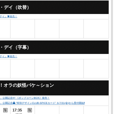
ー・デイ（吹替）
・デイ』🕷発売！
ー・デイ（字幕）
・デイ』🕷発売！
々！オラの妖怪バケ～ション
公開記念🍉 《ポップコーンBOX》発売！
👻 ”特別デザインCLUB-SPICEカード” を7/31(金)から受付開始❗️
17:35