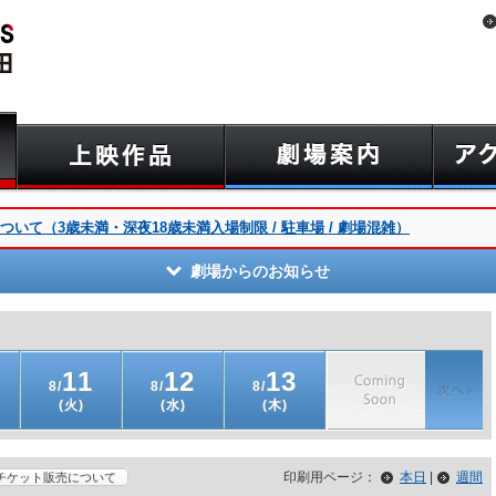
いて（3歳未満・深夜18歳未満入場制限 / 駐車場 / 劇場混雑）
劇場からのお知らせ
11
12
13
8/
8/
8/
(火)
(水)
(木)
印刷用ページ：
本日
|
週間
チケット販売について