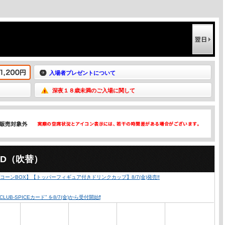
入場者プレゼントについて
深夜１８歳未満のご入場に関して
2D（吹替）
ーンBOX】【トッパーフィギュア付きドリンクカップ】8/7(金)発売‼️
SPICEカード” を8/7(金)から受付開始❗️